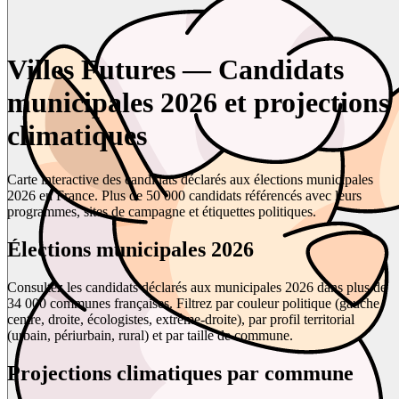
Villes Futures — Candidats
municipales 2026 et projections
climatiques
Carte interactive des candidats déclarés aux élections municipales
2026 en France. Plus de 50 000 candidats référencés avec leurs
programmes, sites de campagne et étiquettes politiques.
Élections municipales 2026
Consultez les candidats déclarés aux municipales 2026 dans plus de
34 000 communes françaises. Filtrez par couleur politique (gauche,
centre, droite, écologistes, extrême-droite), par profil territorial
(urbain, périurbain, rural) et par taille de commune.
Projections climatiques par commune