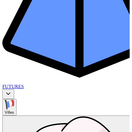
FUTURES
Villes