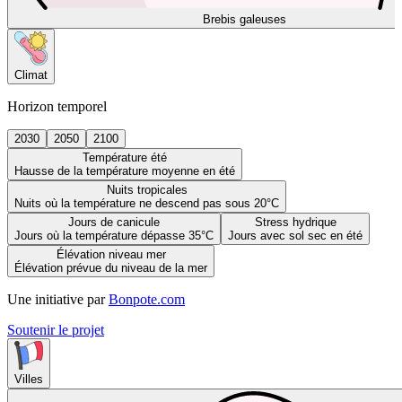
Brebis galeuses
Climat
Horizon temporel
2030
2050
2100
Température été
Hausse de la température moyenne en été
Nuits tropicales
Nuits où la température ne descend pas sous 20°C
Jours de canicule
Stress hydrique
Jours où la température dépasse 35°C
Jours avec sol sec en été
Élévation niveau mer
Élévation prévue du niveau de la mer
Une initiative par
Bonpote.com
Soutenir le projet
Villes