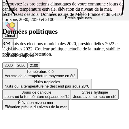
Découvrez les projections climatiques de votre commune : jours de
canicule, température estivale, élévation du niveau de la mer,
sécheresses des sols. Données issues de Météo France et du GIEC,
Brebis galeuses
horizons 2030, 2050 et 2100.
Données politiques
Climat
Résultats des élections municipales 2020, présidentielles 2022 et
législatives 2022. Couleur politique actuelle de la mairie, stabilité
politique, taux d'abstention.
Horizon temporel
2030
2050
2100
Température été
Hausse de la température moyenne en été
Nuits tropicales
Nuits où la température ne descend pas sous 20°C
Jours de canicule
Stress hydrique
Jours où la température dépasse 35°C
Jours avec sol sec en été
Élévation niveau mer
Élévation prévue du niveau de la mer