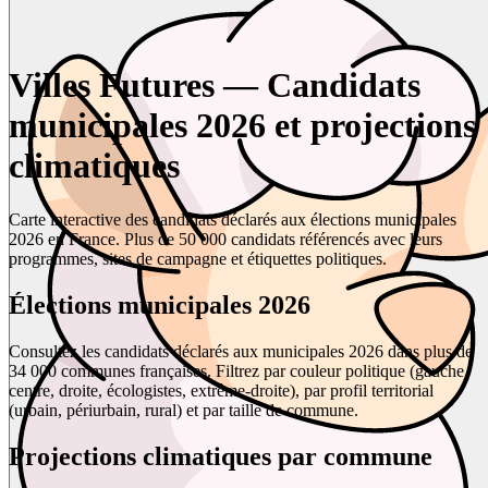
Villes Futures — Candidats
municipales 2026 et projections
climatiques
Carte interactive des candidats déclarés aux élections municipales
2026 en France. Plus de 50 000 candidats référencés avec leurs
programmes, sites de campagne et étiquettes politiques.
Élections municipales 2026
Consultez les candidats déclarés aux municipales 2026 dans plus de
34 000 communes françaises. Filtrez par couleur politique (gauche,
centre, droite, écologistes, extrême-droite), par profil territorial
(urbain, périurbain, rural) et par taille de commune.
Projections climatiques par commune