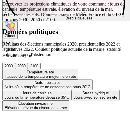
Découvrez les projections climatiques de votre commune : jours de
canicule, température estivale, élévation du niveau de la mer,
sécheresses des sols. Données issues de Météo France et du GIEC,
Brebis galeuses
horizons 2030, 2050 et 2100.
Données politiques
Climat
Résultats des élections municipales 2020, présidentielles 2022 et
législatives 2022. Couleur politique actuelle de la mairie, stabilité
politique, taux d'abstention.
Horizon temporel
2030
2050
2100
Température été
Hausse de la température moyenne en été
Nuits tropicales
Nuits où la température ne descend pas sous 20°C
Jours de canicule
Stress hydrique
Jours où la température dépasse 35°C
Jours avec sol sec en été
Élévation niveau mer
Élévation prévue du niveau de la mer