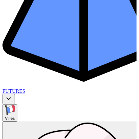
FUTURES
Villes