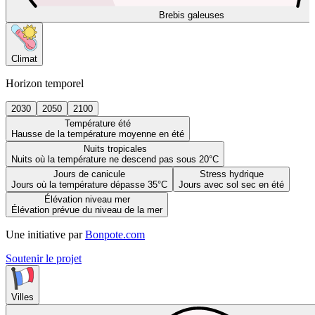
Brebis galeuses
Climat
Horizon temporel
2030
2050
2100
Température été
Hausse de la température moyenne en été
Nuits tropicales
Nuits où la température ne descend pas sous 20°C
Jours de canicule
Stress hydrique
Jours où la température dépasse 35°C
Jours avec sol sec en été
Élévation niveau mer
Élévation prévue du niveau de la mer
Une initiative par
Bonpote.com
Soutenir le projet
Villes