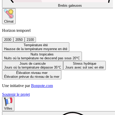
Brebis galeuses
Climat
Horizon temporel
2030
2050
2100
Température été
Hausse de la température moyenne en été
Nuits tropicales
Nuits où la température ne descend pas sous 20°C
Jours de canicule
Stress hydrique
Jours où la température dépasse 35°C
Jours avec sol sec en été
Élévation niveau mer
Élévation prévue du niveau de la mer
Une initiative par
Bonpote.com
Soutenir le projet
Villes