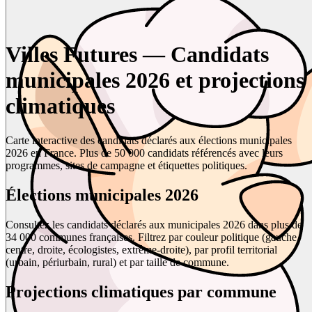
Villes Futures — Candidats
municipales 2026 et projections
climatiques
Carte interactive des candidats déclarés aux élections municipales
2026 en France. Plus de 50 000 candidats référencés avec leurs
programmes, sites de campagne et étiquettes politiques.
Élections municipales 2026
Consultez les candidats déclarés aux municipales 2026 dans plus de
34 000 communes françaises. Filtrez par couleur politique (gauche,
centre, droite, écologistes, extrême-droite), par profil territorial
(urbain, périurbain, rural) et par taille de commune.
Projections climatiques par commune