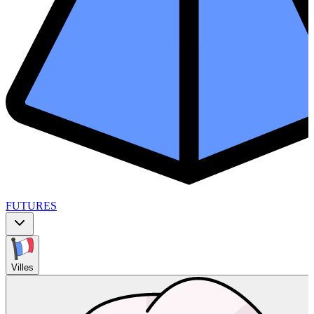
FUTURES
Villes