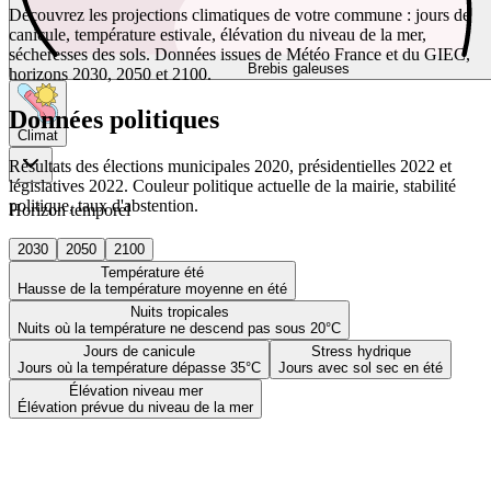
Découvrez les projections climatiques de votre commune : jours de
canicule, température estivale, élévation du niveau de la mer,
sécheresses des sols. Données issues de Météo France et du GIEC,
Brebis galeuses
horizons 2030, 2050 et 2100.
Données politiques
Climat
Résultats des élections municipales 2020, présidentielles 2022 et
législatives 2022. Couleur politique actuelle de la mairie, stabilité
politique, taux d'abstention.
Horizon temporel
2030
2050
2100
Température été
Hausse de la température moyenne en été
Nuits tropicales
Nuits où la température ne descend pas sous 20°C
Jours de canicule
Stress hydrique
Jours où la température dépasse 35°C
Jours avec sol sec en été
Élévation niveau mer
Élévation prévue du niveau de la mer