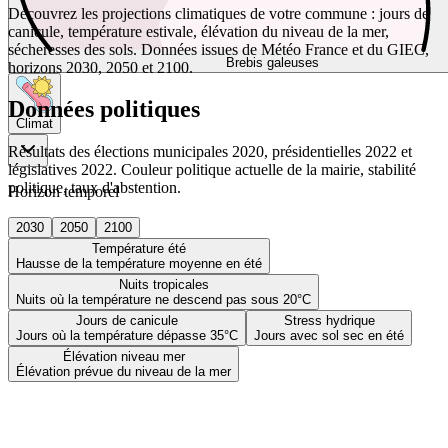
Découvrez les projections climatiques de votre commune : jours de
canicule, température estivale, élévation du niveau de la mer,
sécheresses des sols. Données issues de Météo France et du GIEC,
Brebis galeuses
horizons 2030, 2050 et 2100.
Données politiques
Climat
Résultats des élections municipales 2020, présidentielles 2022 et
législatives 2022. Couleur politique actuelle de la mairie, stabilité
politique, taux d'abstention.
Horizon temporel
2030
2050
2100
Température été
Hausse de la température moyenne en été
Nuits tropicales
Nuits où la température ne descend pas sous 20°C
Jours de canicule
Stress hydrique
Jours où la température dépasse 35°C
Jours avec sol sec en été
Élévation niveau mer
Élévation prévue du niveau de la mer