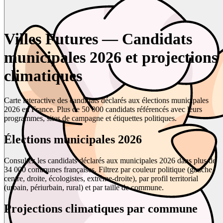
Villes Futures — Candidats
municipales 2026 et projections
climatiques
Carte interactive des candidats déclarés aux élections municipales
2026 en France. Plus de 50 000 candidats référencés avec leurs
programmes, sites de campagne et étiquettes politiques.
Élections municipales 2026
Consultez les candidats déclarés aux municipales 2026 dans plus de
34 000 communes françaises. Filtrez par couleur politique (gauche,
centre, droite, écologistes, extrême-droite), par profil territorial
(urbain, périurbain, rural) et par taille de commune.
Projections climatiques par commune