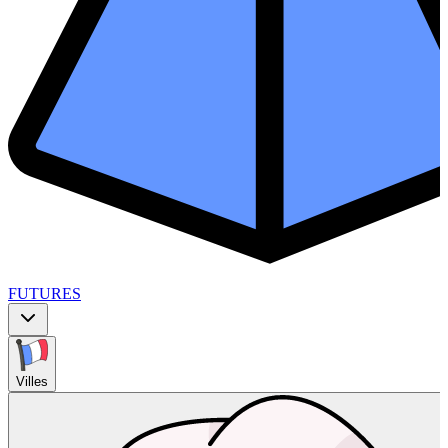
FUTURES
Villes