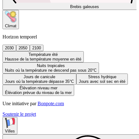
Brebis galeuses
Climat
Horizon temporel
2030
2050
2100
Température été
Hausse de la température moyenne en été
Nuits tropicales
Nuits où la température ne descend pas sous 20°C
Jours de canicule
Stress hydrique
Jours où la température dépasse 35°C
Jours avec sol sec en été
Élévation niveau mer
Élévation prévue du niveau de la mer
Une initiative par
Bonpote.com
Soutenir le projet
Villes