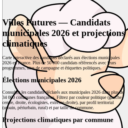
Villes Futures — Candidats
municipales 2026 et projections
climatiques
Carte interactive des candidats déclarés aux élections municipales
2026 en France. Plus de 50 000 candidats référencés avec leurs
programmes, sites de campagne et étiquettes politiques.
Élections municipales 2026
Consultez les candidats déclarés aux municipales 2026 dans plus de
34 000 communes françaises. Filtrez par couleur politique (gauche,
centre, droite, écologistes, extrême-droite), par profil territorial
(urbain, périurbain, rural) et par taille de commune.
Projections climatiques par commune