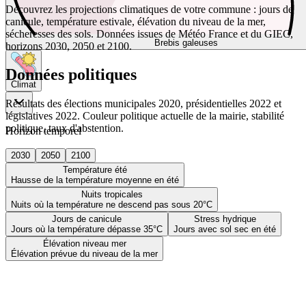
Découvrez les projections climatiques de votre commune : jours de
canicule, température estivale, élévation du niveau de la mer,
sécheresses des sols. Données issues de Météo France et du GIEC,
Brebis galeuses
horizons 2030, 2050 et 2100.
Données politiques
Climat
Résultats des élections municipales 2020, présidentielles 2022 et
législatives 2022. Couleur politique actuelle de la mairie, stabilité
politique, taux d'abstention.
Horizon temporel
2030
2050
2100
Température été
Hausse de la température moyenne en été
Nuits tropicales
Nuits où la température ne descend pas sous 20°C
Jours de canicule
Stress hydrique
Jours où la température dépasse 35°C
Jours avec sol sec en été
Élévation niveau mer
Élévation prévue du niveau de la mer