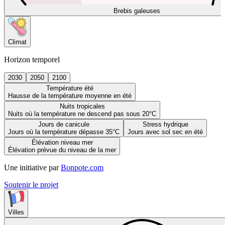
Brebis galeuses
Climat
Horizon temporel
2030
2050
2100
Température été
Hausse de la température moyenne en été
Nuits tropicales
Nuits où la température ne descend pas sous 20°C
Jours de canicule
Stress hydrique
Jours où la température dépasse 35°C
Jours avec sol sec en été
Élévation niveau mer
Élévation prévue du niveau de la mer
Une initiative par
Bonpote.com
Soutenir le projet
Villes