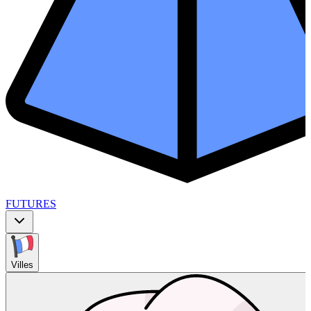
FUTURES
Villes