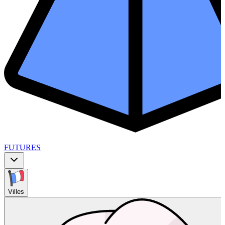
FUTURES
Villes