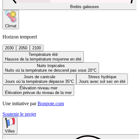
Brebis galeuses
Climat
Horizon temporel
2030
2050
2100
Température été
Hausse de la température moyenne en été
Nuits tropicales
Nuits où la température ne descend pas sous 20°C
Jours de canicule
Stress hydrique
Jours où la température dépasse 35°C
Jours avec sol sec en été
Élévation niveau mer
Élévation prévue du niveau de la mer
Une initiative par
Bonpote.com
Soutenir le projet
Villes