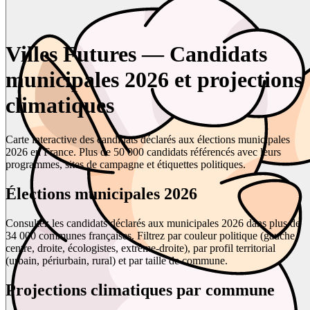
Villes Futures — Candidats
municipales 2026 et projections
climatiques
Carte interactive des candidats déclarés aux élections municipales
2026 en France. Plus de 50 000 candidats référencés avec leurs
programmes, sites de campagne et étiquettes politiques.
Élections municipales 2026
Consultez les candidats déclarés aux municipales 2026 dans plus de
34 000 communes françaises. Filtrez par couleur politique (gauche,
centre, droite, écologistes, extrême-droite), par profil territorial
(urbain, périurbain, rural) et par taille de commune.
Projections climatiques par commune