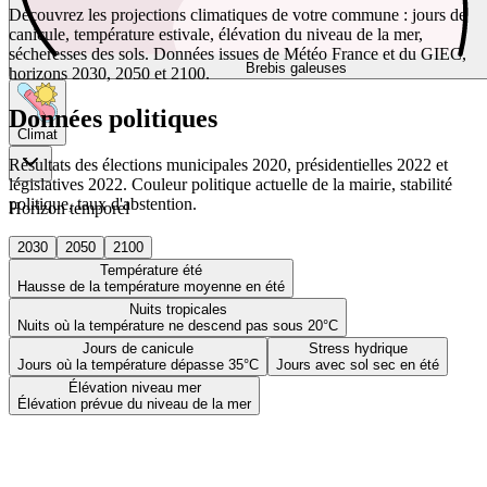
Découvrez les projections climatiques de votre commune : jours de
canicule, température estivale, élévation du niveau de la mer,
sécheresses des sols. Données issues de Météo France et du GIEC,
Brebis galeuses
horizons 2030, 2050 et 2100.
Données politiques
Climat
Résultats des élections municipales 2020, présidentielles 2022 et
législatives 2022. Couleur politique actuelle de la mairie, stabilité
politique, taux d'abstention.
Horizon temporel
2030
2050
2100
Température été
Hausse de la température moyenne en été
Nuits tropicales
Nuits où la température ne descend pas sous 20°C
Jours de canicule
Stress hydrique
Jours où la température dépasse 35°C
Jours avec sol sec en été
Élévation niveau mer
Élévation prévue du niveau de la mer