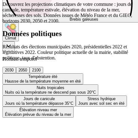
Découvrez les projections climatiques de votre commune : jours de
canicule, température estivale, élévation du niveau de la mer,
sécheresses des sols. Données issues de Météo France et du GIEC,
Brebis galeuses
horizons 2030, 2050 et 2100.
Données politiques
Climat
Résultats des élections municipales 2020, présidentielles 2022 et
législatives 2022. Couleur politique actuelle de la mairie, stabilité
politique, taux d'abstention.
Horizon temporel
2030
2050
2100
Température été
Hausse de la température moyenne en été
Nuits tropicales
Nuits où la température ne descend pas sous 20°C
Jours de canicule
Stress hydrique
Jours où la température dépasse 35°C
Jours avec sol sec en été
Élévation niveau mer
Élévation prévue du niveau de la mer