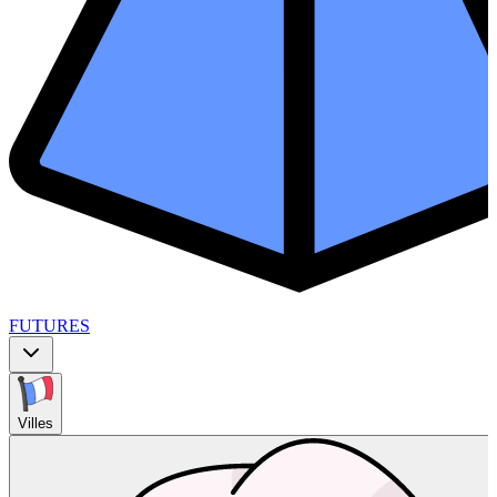
FUTURES
Villes