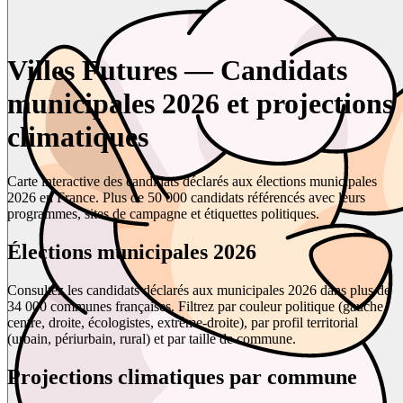
Villes Futures — Candidats
municipales 2026 et projections
climatiques
Carte interactive des candidats déclarés aux élections municipales
2026 en France. Plus de 50 000 candidats référencés avec leurs
programmes, sites de campagne et étiquettes politiques.
Élections municipales 2026
Consultez les candidats déclarés aux municipales 2026 dans plus de
34 000 communes françaises. Filtrez par couleur politique (gauche,
centre, droite, écologistes, extrême-droite), par profil territorial
(urbain, périurbain, rural) et par taille de commune.
Projections climatiques par commune