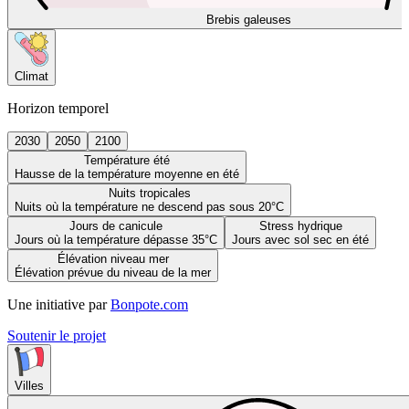
Brebis galeuses
Climat
Horizon temporel
2030
2050
2100
Température été
Hausse de la température moyenne en été
Nuits tropicales
Nuits où la température ne descend pas sous 20°C
Jours de canicule
Stress hydrique
Jours où la température dépasse 35°C
Jours avec sol sec en été
Élévation niveau mer
Élévation prévue du niveau de la mer
Une initiative par
Bonpote.com
Soutenir le projet
Villes