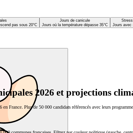
ales
Jours de canicule
Stress
descend pas sous 20°C
Jours où la température dépasse 35°C
Jours avec 
cipales 2026 et projections clim
26 en France. Plus de 50 000 candidats référencés avec leurs programmes,
00 communes françaises. Filtrez par couleur politique (gauche, centre, dr