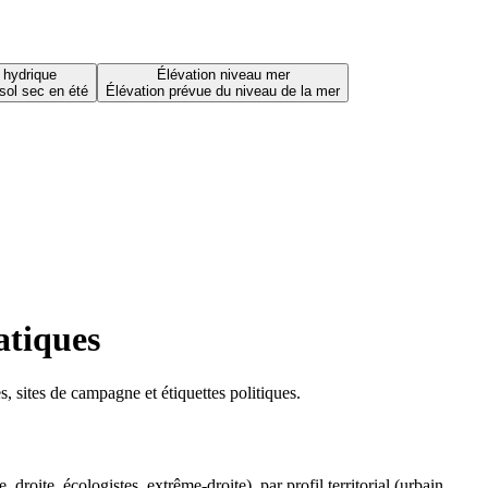
 hydrique
Élévation niveau mer
sol sec en été
Élévation prévue du niveau de la mer
atiques
 sites de campagne et étiquettes politiques.
oite, écologistes, extrême-droite), par profil territorial (urbain,