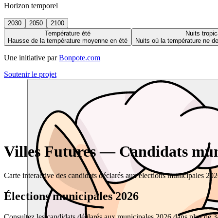
Horizon temporel
2030
2050
2100
Température été
Nuits tropic
Hausse de la température moyenne en été
Nuits où la température ne 
Une initiative par
Bonpote.com
Soutenir le projet
Villes Futures — Candidats muni
Carte interactive des candidats déclarés aux élections municipales 20
Élections municipales 2026
Consultez les candidats déclarés aux municipales 2026 dans plus de 34 0