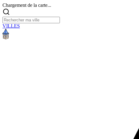
Chargement de la carte...
VILLES