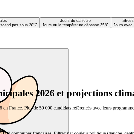
ales
Jours de canicule
Stress
descend pas sous 20°C
Jours où la température dépasse 35°C
Jours avec 
cipales 2026 et projections clim
26 en France. Plus de 50 000 candidats référencés avec leurs programmes,
00 communes françaises. Filtrez par couleur politique (gauche, centre, dr