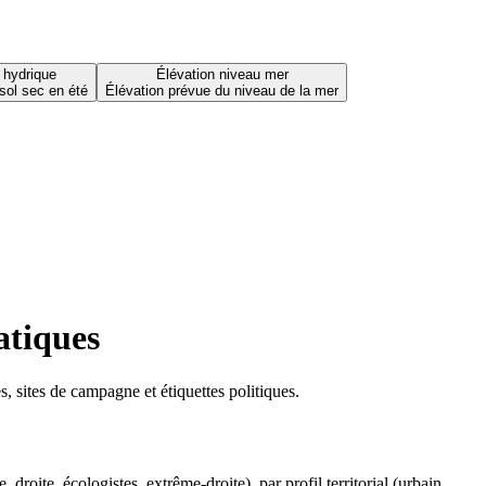
 hydrique
Élévation niveau mer
sol sec en été
Élévation prévue du niveau de la mer
atiques
 sites de campagne et étiquettes politiques.
oite, écologistes, extrême-droite), par profil territorial (urbain,