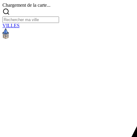
Chargement de la carte...
VILLES