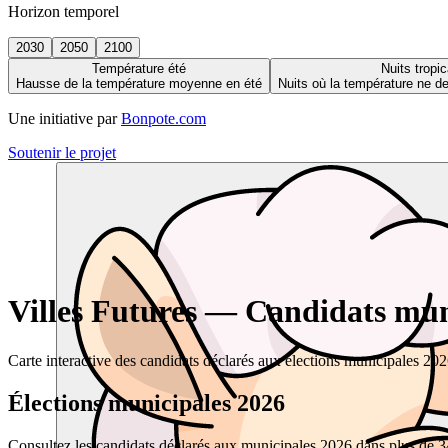
Horizon temporel
2030
2050
2100
Température été
Nuits tropic
Hausse de la température moyenne en été
Nuits où la température ne 
Une initiative par
Bonpote.com
Soutenir le projet
Villes Futures — Candidats muni
Carte interactive des candidats déclarés aux élections municipales 20
Élections municipales 2026
Consultez les candidats déclarés aux municipales 2026 dans plus de 34 0