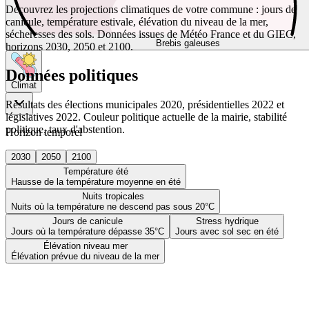
Découvrez les projections climatiques de votre commune : jours de
canicule, température estivale, élévation du niveau de la mer,
sécheresses des sols. Données issues de Météo France et du GIEC,
Brebis galeuses
horizons 2030, 2050 et 2100.
Données politiques
Climat
Résultats des élections municipales 2020, présidentielles 2022 et
législatives 2022. Couleur politique actuelle de la mairie, stabilité
politique, taux d'abstention.
Horizon temporel
2030
2050
2100
Température été
Hausse de la température moyenne en été
Nuits tropicales
Nuits où la température ne descend pas sous 20°C
Jours de canicule
Stress hydrique
Jours où la température dépasse 35°C
Jours avec sol sec en été
Élévation niveau mer
Élévation prévue du niveau de la mer