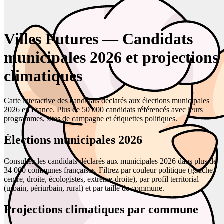
Villes Futures — Candidats
municipales 2026 et projections
climatiques
Carte interactive des candidats déclarés aux élections municipales
2026 en France. Plus de 50 000 candidats référencés avec leurs
programmes, sites de campagne et étiquettes politiques.
Élections municipales 2026
Consultez les candidats déclarés aux municipales 2026 dans plus de
34 000 communes françaises. Filtrez par couleur politique (gauche,
centre, droite, écologistes, extrême-droite), par profil territorial
(urbain, périurbain, rural) et par taille de commune.
Projections climatiques par commune