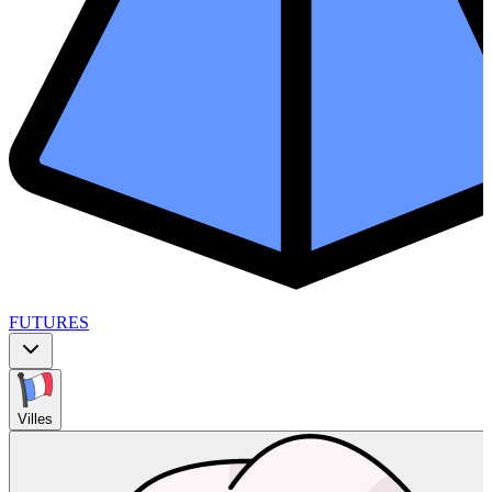
FUTURES
Villes