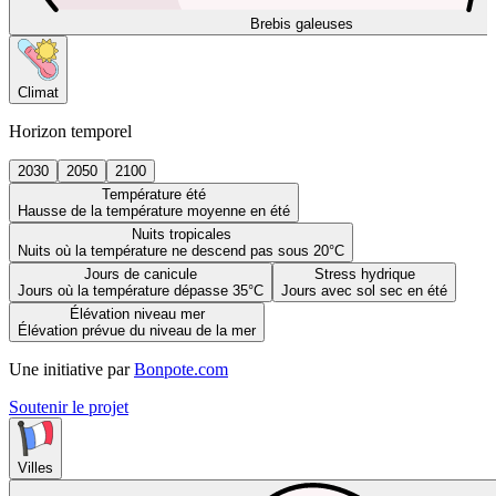
Brebis galeuses
Climat
Horizon temporel
2030
2050
2100
Température été
Hausse de la température moyenne en été
Nuits tropicales
Nuits où la température ne descend pas sous 20°C
Jours de canicule
Stress hydrique
Jours où la température dépasse 35°C
Jours avec sol sec en été
Élévation niveau mer
Élévation prévue du niveau de la mer
Une initiative par
Bonpote.com
Soutenir le projet
Villes