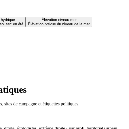
 hydrique
Élévation niveau mer
sol sec en été
Élévation prévue du niveau de la mer
atiques
 sites de campagne et étiquettes politiques.
oite, écologistes, extrême-droite), par profil territorial (urbain,