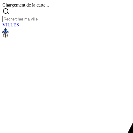
Chargement de la carte...
VILLES