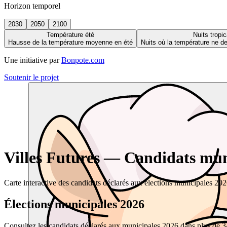
Horizon temporel
2030
2050
2100
Température été
Nuits tropic
Hausse de la température moyenne en été
Nuits où la température ne 
Une initiative par
Bonpote.com
Soutenir le projet
Villes Futures — Candidats muni
Carte interactive des candidats déclarés aux élections municipales 20
Élections municipales 2026
Consultez les candidats déclarés aux municipales 2026 dans plus de 34 0