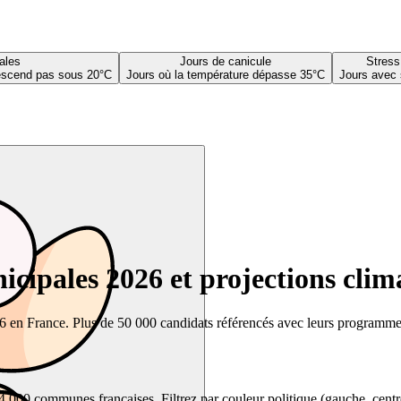
ales
Jours de canicule
Stress
descend pas sous 20°C
Jours où la température dépasse 35°C
Jours avec 
cipales 2026 et projections clim
26 en France. Plus de 50 000 candidats référencés avec leurs programmes,
00 communes françaises. Filtrez par couleur politique (gauche, centre, dr