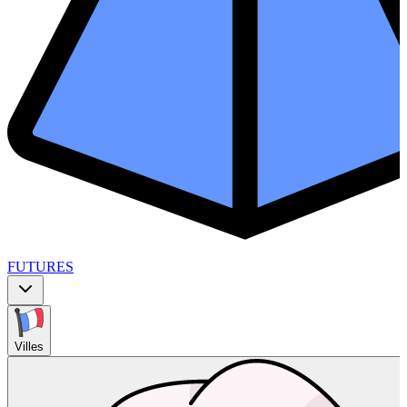
FUTURES
Villes