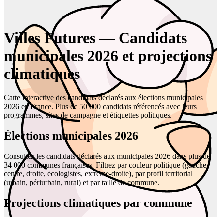
Villes Futures — Candidats
municipales 2026 et projections
climatiques
Carte interactive des candidats déclarés aux élections municipales
2026 en France. Plus de 50 000 candidats référencés avec leurs
programmes, sites de campagne et étiquettes politiques.
Élections municipales 2026
Consultez les candidats déclarés aux municipales 2026 dans plus de
34 000 communes françaises. Filtrez par couleur politique (gauche,
centre, droite, écologistes, extrême-droite), par profil territorial
(urbain, périurbain, rural) et par taille de commune.
Projections climatiques par commune