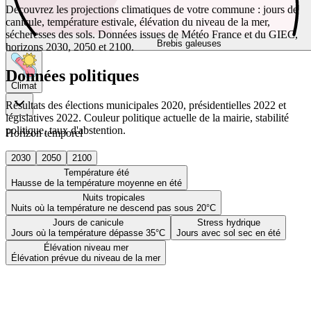
Découvrez les projections climatiques de votre commune : jours de
canicule, température estivale, élévation du niveau de la mer,
sécheresses des sols. Données issues de Météo France et du GIEC,
Brebis galeuses
horizons 2030, 2050 et 2100.
Données politiques
Climat
Résultats des élections municipales 2020, présidentielles 2022 et
législatives 2022. Couleur politique actuelle de la mairie, stabilité
politique, taux d'abstention.
Horizon temporel
2030
2050
2100
Température été
Hausse de la température moyenne en été
Nuits tropicales
Nuits où la température ne descend pas sous 20°C
Jours de canicule
Stress hydrique
Jours où la température dépasse 35°C
Jours avec sol sec en été
Élévation niveau mer
Élévation prévue du niveau de la mer