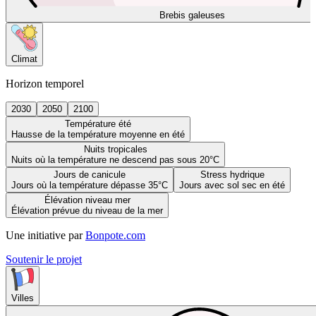
Brebis galeuses
Climat
Horizon temporel
2030
2050
2100
Température été
Hausse de la température moyenne en été
Nuits tropicales
Nuits où la température ne descend pas sous 20°C
Jours de canicule
Stress hydrique
Jours où la température dépasse 35°C
Jours avec sol sec en été
Élévation niveau mer
Élévation prévue du niveau de la mer
Une initiative par
Bonpote.com
Soutenir le projet
Villes