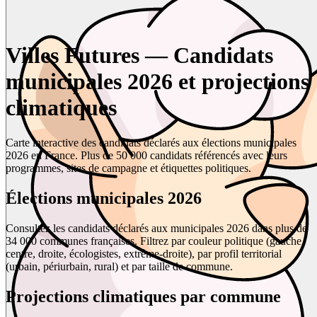
Villes Futures — Candidats
municipales 2026 et projections
climatiques
Carte interactive des candidats déclarés aux élections municipales
2026 en France. Plus de 50 000 candidats référencés avec leurs
programmes, sites de campagne et étiquettes politiques.
Élections municipales 2026
Consultez les candidats déclarés aux municipales 2026 dans plus de
34 000 communes françaises. Filtrez par couleur politique (gauche,
centre, droite, écologistes, extrême-droite), par profil territorial
(urbain, périurbain, rural) et par taille de commune.
Projections climatiques par commune