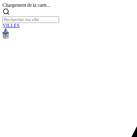
Chargement de la carte...
VILLES