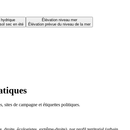
 hydrique
Élévation niveau mer
sol sec en été
Élévation prévue du niveau de la mer
atiques
 sites de campagne et étiquettes politiques.
oite, écologistes, extrême-droite), par profil territorial (urbain,