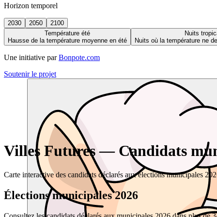
Horizon temporel
2030
2050
2100
Température été
Nuits tropic
Hausse de la température moyenne en été
Nuits où la température ne 
Une initiative par
Bonpote.com
Soutenir le projet
Villes Futures — Candidats muni
Carte interactive des candidats déclarés aux élections municipales 20
Élections municipales 2026
Consultez les candidats déclarés aux municipales 2026 dans plus de 34 0