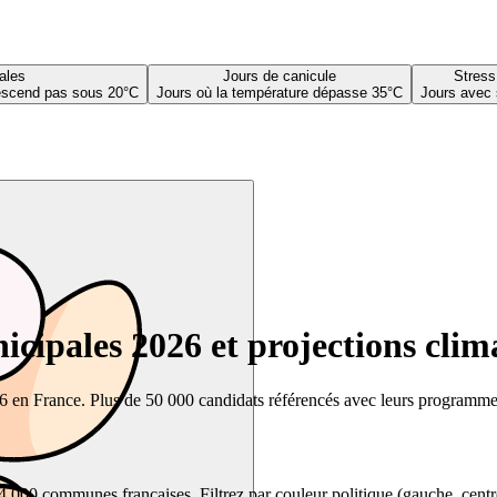
ales
Jours de canicule
Stress
descend pas sous 20°C
Jours où la température dépasse 35°C
Jours avec 
cipales 2026 et projections clim
26 en France. Plus de 50 000 candidats référencés avec leurs programmes,
00 communes françaises. Filtrez par couleur politique (gauche, centre, dr