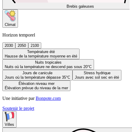
Brebis galeuses
Climat
Horizon temporel
2030
2050
2100
Température été
Hausse de la température moyenne en été
Nuits tropicales
Nuits où la température ne descend pas sous 20°C
Jours de canicule
Stress hydrique
Jours où la température dépasse 35°C
Jours avec sol sec en été
Élévation niveau mer
Élévation prévue du niveau de la mer
Une initiative par
Bonpote.com
Soutenir le projet
Villes