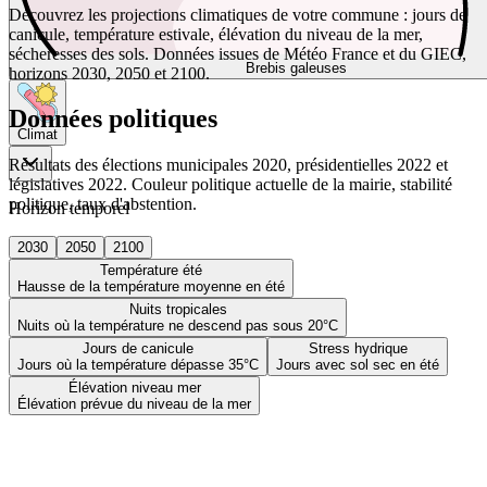
Découvrez les projections climatiques de votre commune : jours de
canicule, température estivale, élévation du niveau de la mer,
sécheresses des sols. Données issues de Météo France et du GIEC,
Brebis galeuses
horizons 2030, 2050 et 2100.
Données politiques
Climat
Résultats des élections municipales 2020, présidentielles 2022 et
législatives 2022. Couleur politique actuelle de la mairie, stabilité
politique, taux d'abstention.
Horizon temporel
2030
2050
2100
Température été
Hausse de la température moyenne en été
Nuits tropicales
Nuits où la température ne descend pas sous 20°C
Jours de canicule
Stress hydrique
Jours où la température dépasse 35°C
Jours avec sol sec en été
Élévation niveau mer
Élévation prévue du niveau de la mer