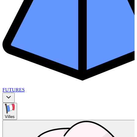
FUTURES
Villes