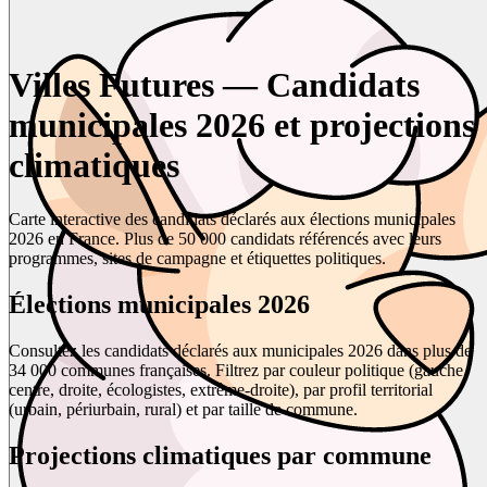
Villes Futures — Candidats
municipales 2026 et projections
climatiques
Carte interactive des candidats déclarés aux élections municipales
2026 en France. Plus de 50 000 candidats référencés avec leurs
programmes, sites de campagne et étiquettes politiques.
Élections municipales 2026
Consultez les candidats déclarés aux municipales 2026 dans plus de
34 000 communes françaises. Filtrez par couleur politique (gauche,
centre, droite, écologistes, extrême-droite), par profil territorial
(urbain, périurbain, rural) et par taille de commune.
Projections climatiques par commune