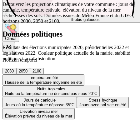
Découvrez les projections climatiques de votre commune : jours de
canicule, température estivale, élévation du niveau de la mer,
sécheresses des sols. Données issues de Météo France et du GIEC,
Brebis galeuses
horizons 2030, 2050 et 2100.
Données politiques
Climat
Résultats des élections municipales 2020, présidentielles 2022 et
législatives 2022. Couleur politique actuelle de la mairie, stabilité
politique, taux d'abstention.
Horizon temporel
2030
2050
2100
Température été
Hausse de la température moyenne en été
Nuits tropicales
Nuits où la température ne descend pas sous 20°C
Jours de canicule
Stress hydrique
Jours où la température dépasse 35°C
Jours avec sol sec en été
Élévation niveau mer
Élévation prévue du niveau de la mer