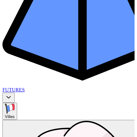
FUTURES
Villes