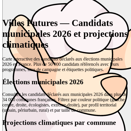
Villes Futures — Candidats
municipales 2026 et projections
climatiques
Carte interactive des candidats déclarés aux élections municipales
2026 en France. Plus de 50 000 candidats référencés avec leurs
programmes, sites de campagne et étiquettes politiques.
Élections municipales 2026
Consultez les candidats déclarés aux municipales 2026 dans plus de
34 000 communes françaises. Filtrez par couleur politique (gauche,
centre, droite, écologistes, extrême-droite), par profil territorial
(urbain, périurbain, rural) et par taille de commune.
Projections climatiques par commune