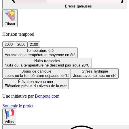
Brebis galeuses
Climat
Horizon temporel
2030
2050
2100
Température été
Hausse de la température moyenne en été
Nuits tropicales
Nuits où la température ne descend pas sous 20°C
Jours de canicule
Stress hydrique
Jours où la température dépasse 35°C
Jours avec sol sec en été
Élévation niveau mer
Élévation prévue du niveau de la mer
Une initiative par
Bonpote.com
Soutenir le projet
Villes