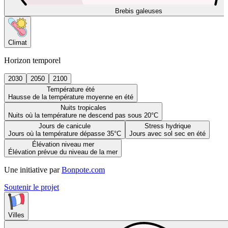
Brebis galeuses
Climat
Horizon temporel
2030
2050
2100
Température été
Hausse de la température moyenne en été
Nuits tropicales
Nuits où la température ne descend pas sous 20°C
Jours de canicule
Stress hydrique
Jours où la température dépasse 35°C
Jours avec sol sec en été
Élévation niveau mer
Élévation prévue du niveau de la mer
Une initiative par
Bonpote.com
Soutenir le projet
Villes