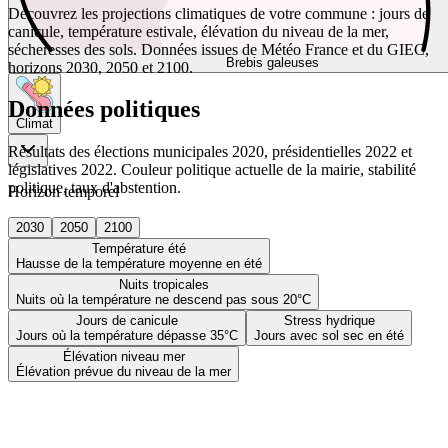
Découvrez les projections climatiques de votre commune : jours de
canicule, température estivale, élévation du niveau de la mer,
sécheresses des sols. Données issues de Météo France et du GIEC,
Brebis galeuses
horizons 2030, 2050 et 2100.
Données politiques
Climat
Résultats des élections municipales 2020, présidentielles 2022 et
législatives 2022. Couleur politique actuelle de la mairie, stabilité
politique, taux d'abstention.
Horizon temporel
2030
2050
2100
Température été
Hausse de la température moyenne en été
Nuits tropicales
Nuits où la température ne descend pas sous 20°C
Jours de canicule
Stress hydrique
Jours où la température dépasse 35°C
Jours avec sol sec en été
Élévation niveau mer
Élévation prévue du niveau de la mer