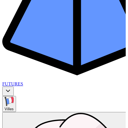
FUTURES
Villes