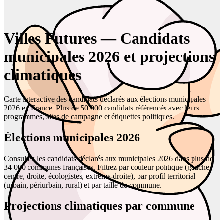
Villes Futures — Candidats
municipales 2026 et projections
climatiques
Carte interactive des candidats déclarés aux élections municipales
2026 en France. Plus de 50 000 candidats référencés avec leurs
programmes, sites de campagne et étiquettes politiques.
Élections municipales 2026
Consultez les candidats déclarés aux municipales 2026 dans plus de
34 000 communes françaises. Filtrez par couleur politique (gauche,
centre, droite, écologistes, extrême-droite), par profil territorial
(urbain, périurbain, rural) et par taille de commune.
Projections climatiques par commune