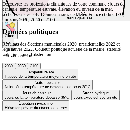
Découvrez les projections climatiques de votre commune : jours de
canicule, température estivale, élévation du niveau de la mer,
sécheresses des sols. Données issues de Météo France et du GIEC,
Brebis galeuses
horizons 2030, 2050 et 2100.
Données politiques
Climat
Résultats des élections municipales 2020, présidentielles 2022 et
législatives 2022. Couleur politique actuelle de la mairie, stabilité
politique, taux d'abstention.
Horizon temporel
2030
2050
2100
Température été
Hausse de la température moyenne en été
Nuits tropicales
Nuits où la température ne descend pas sous 20°C
Jours de canicule
Stress hydrique
Jours où la température dépasse 35°C
Jours avec sol sec en été
Élévation niveau mer
Élévation prévue du niveau de la mer