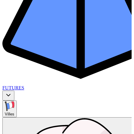
FUTURES
Villes