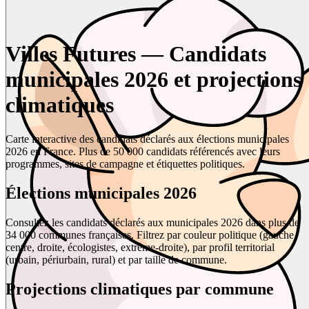
Villes Futures — Candidats
municipales 2026 et projections
climatiques
Carte interactive des candidats déclarés aux élections municipales
2026 en France. Plus de 50 000 candidats référencés avec leurs
programmes, sites de campagne et étiquettes politiques.
Élections municipales 2026
Consultez les candidats déclarés aux municipales 2026 dans plus de
34 000 communes françaises. Filtrez par couleur politique (gauche,
centre, droite, écologistes, extrême-droite), par profil territorial
(urbain, périurbain, rural) et par taille de commune.
Projections climatiques par commune