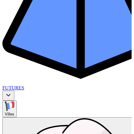
FUTURES
Villes