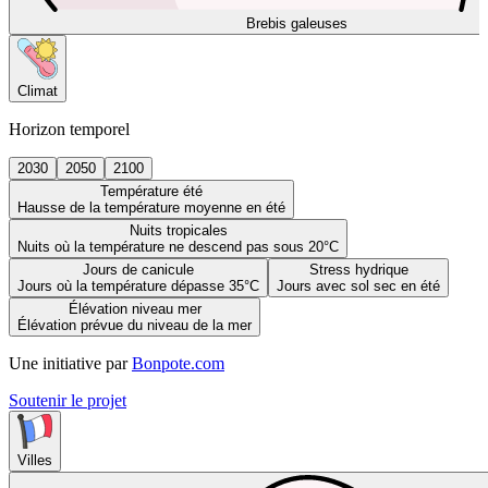
Brebis galeuses
Climat
Horizon temporel
2030
2050
2100
Température été
Hausse de la température moyenne en été
Nuits tropicales
Nuits où la température ne descend pas sous 20°C
Jours de canicule
Stress hydrique
Jours où la température dépasse 35°C
Jours avec sol sec en été
Élévation niveau mer
Élévation prévue du niveau de la mer
Une initiative par
Bonpote.com
Soutenir le projet
Villes