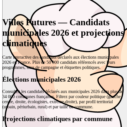
Villes Futures — Candidats
municipales 2026 et projections
climatiques
Carte interactive des candidats déclarés aux élections municipales
2026 en France. Plus de 50 000 candidats référencés avec leurs
programmes, sites de campagne et étiquettes politiques.
Élections municipales 2026
Consultez les candidats déclarés aux municipales 2026 dans plus de
34 000 communes françaises. Filtrez par couleur politique (gauche,
centre, droite, écologistes, extrême-droite), par profil territorial
(urbain, périurbain, rural) et par taille de commune.
Projections climatiques par commune