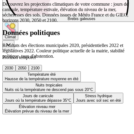
Découvrez les projections climatiques de votre commune : jours de
canicule, température estivale, élévation du niveau de la mer,
sécheresses des sols. Données issues de Météo France et du GIEC,
Brebis galeuses
horizons 2030, 2050 et 2100.
Données politiques
Climat
Résultats des élections municipales 2020, présidentielles 2022 et
législatives 2022. Couleur politique actuelle de la mairie, stabilité
politique, taux d'abstention.
Horizon temporel
2030
2050
2100
Température été
Hausse de la température moyenne en été
Nuits tropicales
Nuits où la température ne descend pas sous 20°C
Jours de canicule
Stress hydrique
Jours où la température dépasse 35°C
Jours avec sol sec en été
Élévation niveau mer
Élévation prévue du niveau de la mer