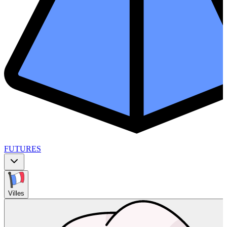
FUTURES
Villes