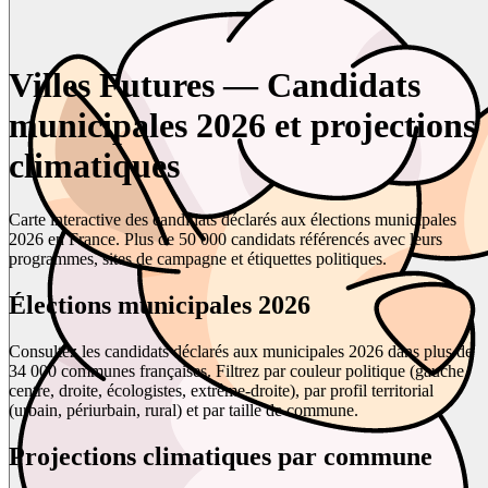
Villes Futures — Candidats
municipales 2026 et projections
climatiques
Carte interactive des candidats déclarés aux élections municipales
2026 en France. Plus de 50 000 candidats référencés avec leurs
programmes, sites de campagne et étiquettes politiques.
Élections municipales 2026
Consultez les candidats déclarés aux municipales 2026 dans plus de
34 000 communes françaises. Filtrez par couleur politique (gauche,
centre, droite, écologistes, extrême-droite), par profil territorial
(urbain, périurbain, rural) et par taille de commune.
Projections climatiques par commune