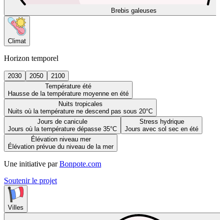
Brebis galeuses
Climat
Horizon temporel
2030
2050
2100
Température été
Hausse de la température moyenne en été
Nuits tropicales
Nuits où la température ne descend pas sous 20°C
Jours de canicule
Stress hydrique
Jours où la température dépasse 35°C
Jours avec sol sec en été
Élévation niveau mer
Élévation prévue du niveau de la mer
Une initiative par
Bonpote.com
Soutenir le projet
Villes