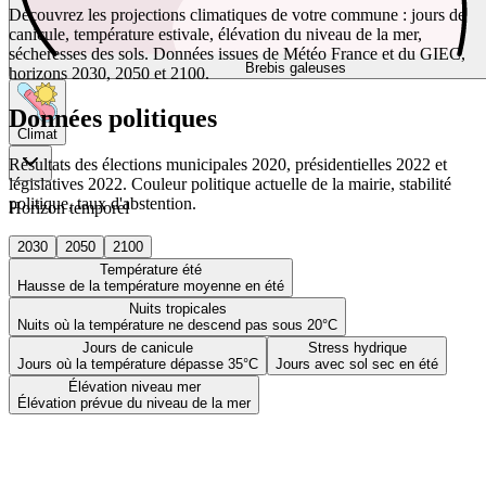
Découvrez les projections climatiques de votre commune : jours de
canicule, température estivale, élévation du niveau de la mer,
sécheresses des sols. Données issues de Météo France et du GIEC,
Brebis galeuses
horizons 2030, 2050 et 2100.
Données politiques
Climat
Résultats des élections municipales 2020, présidentielles 2022 et
législatives 2022. Couleur politique actuelle de la mairie, stabilité
politique, taux d'abstention.
Horizon temporel
2030
2050
2100
Température été
Hausse de la température moyenne en été
Nuits tropicales
Nuits où la température ne descend pas sous 20°C
Jours de canicule
Stress hydrique
Jours où la température dépasse 35°C
Jours avec sol sec en été
Élévation niveau mer
Élévation prévue du niveau de la mer