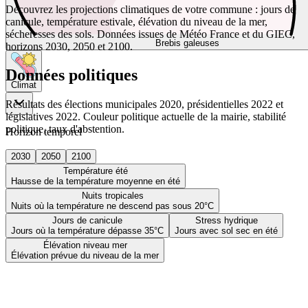
Découvrez les projections climatiques de votre commune : jours de
canicule, température estivale, élévation du niveau de la mer,
sécheresses des sols. Données issues de Météo France et du GIEC,
Brebis galeuses
horizons 2030, 2050 et 2100.
Données politiques
Climat
Résultats des élections municipales 2020, présidentielles 2022 et
législatives 2022. Couleur politique actuelle de la mairie, stabilité
politique, taux d'abstention.
Horizon temporel
2030
2050
2100
Température été
Hausse de la température moyenne en été
Nuits tropicales
Nuits où la température ne descend pas sous 20°C
Jours de canicule
Stress hydrique
Jours où la température dépasse 35°C
Jours avec sol sec en été
Élévation niveau mer
Élévation prévue du niveau de la mer