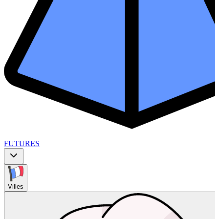
FUTURES
Villes