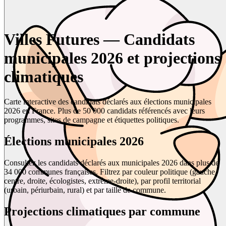
Villes Futures — Candidats
municipales 2026 et projections
climatiques
Carte interactive des candidats déclarés aux élections municipales
2026 en France. Plus de 50 000 candidats référencés avec leurs
programmes, sites de campagne et étiquettes politiques.
Élections municipales 2026
Consultez les candidats déclarés aux municipales 2026 dans plus de
34 000 communes françaises. Filtrez par couleur politique (gauche,
centre, droite, écologistes, extrême-droite), par profil territorial
(urbain, périurbain, rural) et par taille de commune.
Projections climatiques par commune