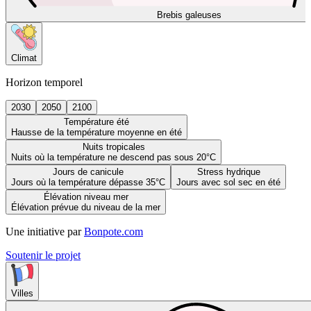
Brebis galeuses
Climat
Horizon temporel
2030
2050
2100
Température été
Hausse de la température moyenne en été
Nuits tropicales
Nuits où la température ne descend pas sous 20°C
Jours de canicule
Stress hydrique
Jours où la température dépasse 35°C
Jours avec sol sec en été
Élévation niveau mer
Élévation prévue du niveau de la mer
Une initiative par
Bonpote.com
Soutenir le projet
Villes