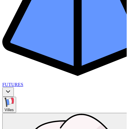
FUTURES
Villes