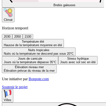
Brebis galeuses
Climat
Horizon temporel
2030
2050
2100
Température été
Hausse de la température moyenne en été
Nuits tropicales
Nuits où la température ne descend pas sous 20°C
Jours de canicule
Stress hydrique
Jours où la température dépasse 35°C
Jours avec sol sec en été
Élévation niveau mer
Élévation prévue du niveau de la mer
Une initiative par
Bonpote.com
Soutenir le projet
Villes