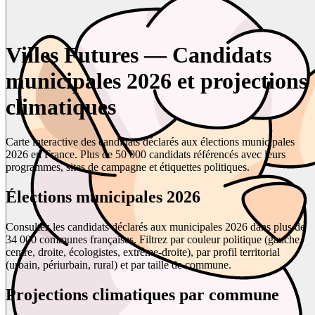
Villes Futures — Candidats
municipales 2026 et projections
climatiques
Carte interactive des candidats déclarés aux élections municipales
2026 en France. Plus de 50 000 candidats référencés avec leurs
programmes, sites de campagne et étiquettes politiques.
Élections municipales 2026
Consultez les candidats déclarés aux municipales 2026 dans plus de
34 000 communes françaises. Filtrez par couleur politique (gauche,
centre, droite, écologistes, extrême-droite), par profil territorial
(urbain, périurbain, rural) et par taille de commune.
Projections climatiques par commune