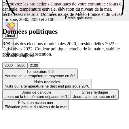
Découvrez les projections climatiques de votre commune : jours de
canicule, température estivale, élévation du niveau de la mer,
sécheresses des sols. Données issues de Météo France et du GIEC,
Brebis galeuses
horizons 2030, 2050 et 2100.
Données politiques
Climat
Résultats des élections municipales 2020, présidentielles 2022 et
législatives 2022. Couleur politique actuelle de la mairie, stabilité
politique, taux d'abstention.
Horizon temporel
2030
2050
2100
Température été
Hausse de la température moyenne en été
Nuits tropicales
Nuits où la température ne descend pas sous 20°C
Jours de canicule
Stress hydrique
Jours où la température dépasse 35°C
Jours avec sol sec en été
Élévation niveau mer
Élévation prévue du niveau de la mer