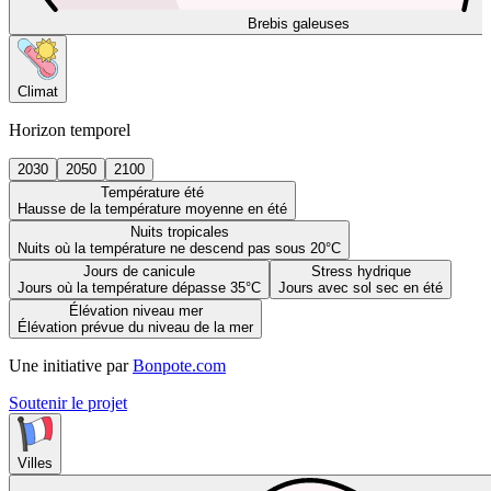
Brebis galeuses
Climat
Horizon temporel
2030
2050
2100
Température été
Hausse de la température moyenne en été
Nuits tropicales
Nuits où la température ne descend pas sous 20°C
Jours de canicule
Stress hydrique
Jours où la température dépasse 35°C
Jours avec sol sec en été
Élévation niveau mer
Élévation prévue du niveau de la mer
Une initiative par
Bonpote.com
Soutenir le projet
Villes