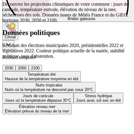
Découvrez les projections climatiques de votre commune : jours de
canicule, température estivale, élévation du niveau de la mer,
sécheresses des sols. Données issues de Météo France et du GIEC,
Brebis galeuses
horizons 2030, 2050 et 2100.
Données politiques
Climat
Résultats des élections municipales 2020, présidentielles 2022 et
législatives 2022. Couleur politique actuelle de la mairie, stabilité
politique, taux d'abstention.
Horizon temporel
2030
2050
2100
Température été
Hausse de la température moyenne en été
Nuits tropicales
Nuits où la température ne descend pas sous 20°C
Jours de canicule
Stress hydrique
Jours où la température dépasse 35°C
Jours avec sol sec en été
Élévation niveau mer
Élévation prévue du niveau de la mer