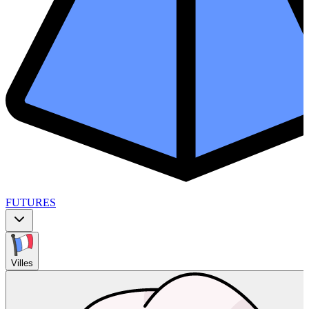
FUTURES
Villes