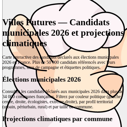
Villes Futures — Candidats
municipales 2026 et projections
climatiques
Carte interactive des candidats déclarés aux élections municipales
2026 en France. Plus de 50 000 candidats référencés avec leurs
programmes, sites de campagne et étiquettes politiques.
Élections municipales 2026
Consultez les candidats déclarés aux municipales 2026 dans plus de
34 000 communes françaises. Filtrez par couleur politique (gauche,
centre, droite, écologistes, extrême-droite), par profil territorial
(urbain, périurbain, rural) et par taille de commune.
Projections climatiques par commune