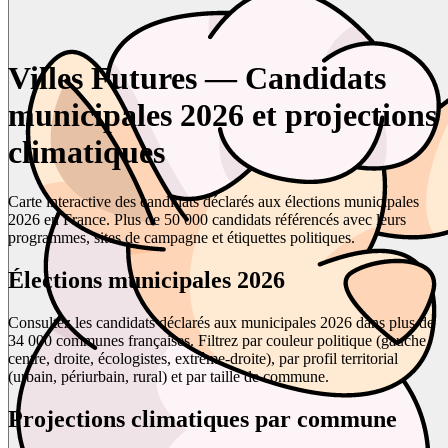
Villes Futures — Candidats
municipales 2026 et projections
climatiques
Carte interactive des candidats déclarés aux élections municipales
2026 en France. Plus de 50 000 candidats référencés avec leurs
programmes, sites de campagne et étiquettes politiques.
Élections municipales 2026
Consultez les candidats déclarés aux municipales 2026 dans plus de
34 000 communes françaises. Filtrez par couleur politique (gauche,
centre, droite, écologistes, extrême-droite), par profil territorial
(urbain, périurbain, rural) et par taille de commune.
Projections climatiques par commune