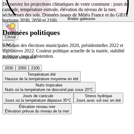
Découvrez les projections climatiques de votre commune : jours de
canicule, température estivale, élévation du niveau de la mer,
sécheresses des sols. Données issues de Météo France et du GIEC,
Brebis galeuses
horizons 2030, 2050 et 2100.
Données politiques
Climat
Résultats des élections municipales 2020, présidentielles 2022 et
législatives 2022. Couleur politique actuelle de la mairie, stabilité
politique, taux d'abstention.
Horizon temporel
2030
2050
2100
Température été
Hausse de la température moyenne en été
Nuits tropicales
Nuits où la température ne descend pas sous 20°C
Jours de canicule
Stress hydrique
Jours où la température dépasse 35°C
Jours avec sol sec en été
Élévation niveau mer
Élévation prévue du niveau de la mer