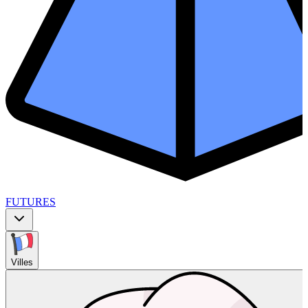
FUTURES
Villes