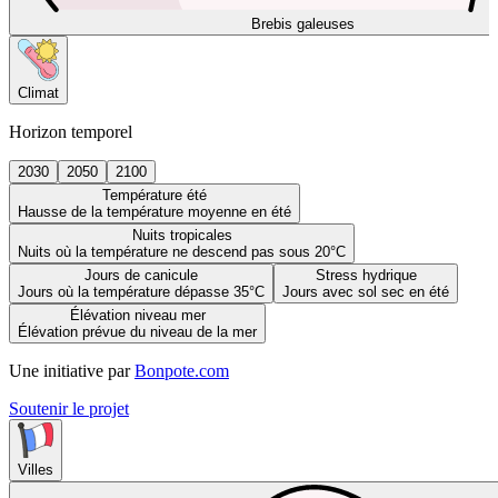
Brebis galeuses
Climat
Horizon temporel
2030
2050
2100
Température été
Hausse de la température moyenne en été
Nuits tropicales
Nuits où la température ne descend pas sous 20°C
Jours de canicule
Stress hydrique
Jours où la température dépasse 35°C
Jours avec sol sec en été
Élévation niveau mer
Élévation prévue du niveau de la mer
Une initiative par
Bonpote.com
Soutenir le projet
Villes