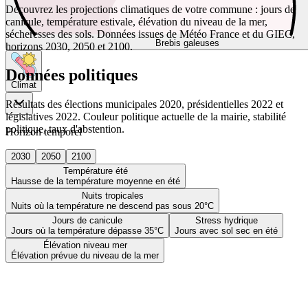
Découvrez les projections climatiques de votre commune : jours de
canicule, température estivale, élévation du niveau de la mer,
sécheresses des sols. Données issues de Météo France et du GIEC,
Brebis galeuses
horizons 2030, 2050 et 2100.
Données politiques
Climat
Résultats des élections municipales 2020, présidentielles 2022 et
législatives 2022. Couleur politique actuelle de la mairie, stabilité
politique, taux d'abstention.
Horizon temporel
2030
2050
2100
Température été
Hausse de la température moyenne en été
Nuits tropicales
Nuits où la température ne descend pas sous 20°C
Jours de canicule
Stress hydrique
Jours où la température dépasse 35°C
Jours avec sol sec en été
Élévation niveau mer
Élévation prévue du niveau de la mer