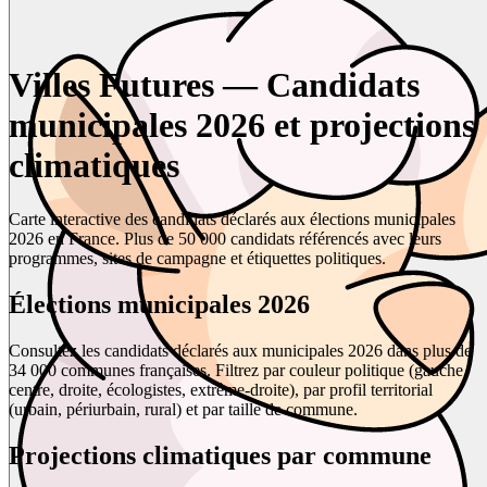
Villes Futures — Candidats
municipales 2026 et projections
climatiques
Carte interactive des candidats déclarés aux élections municipales
2026 en France. Plus de 50 000 candidats référencés avec leurs
programmes, sites de campagne et étiquettes politiques.
Élections municipales 2026
Consultez les candidats déclarés aux municipales 2026 dans plus de
34 000 communes françaises. Filtrez par couleur politique (gauche,
centre, droite, écologistes, extrême-droite), par profil territorial
(urbain, périurbain, rural) et par taille de commune.
Projections climatiques par commune