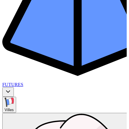
FUTURES
Villes