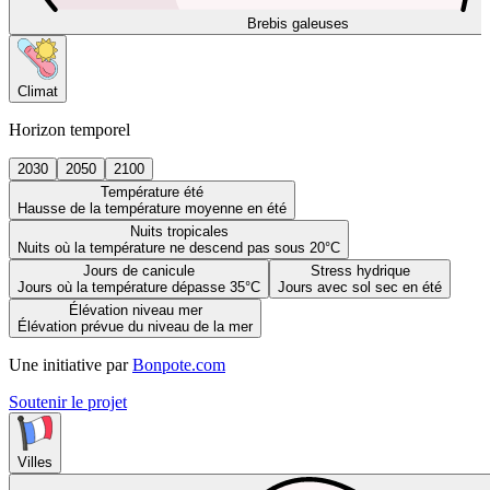
Brebis galeuses
Climat
Horizon temporel
2030
2050
2100
Température été
Hausse de la température moyenne en été
Nuits tropicales
Nuits où la température ne descend pas sous 20°C
Jours de canicule
Stress hydrique
Jours où la température dépasse 35°C
Jours avec sol sec en été
Élévation niveau mer
Élévation prévue du niveau de la mer
Une initiative par
Bonpote.com
Soutenir le projet
Villes