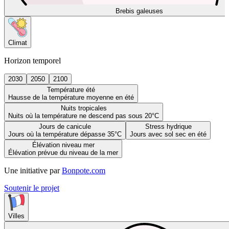
Brebis galeuses
Climat
Horizon temporel
2030
2050
2100
Température été
Hausse de la température moyenne en été
Nuits tropicales
Nuits où la température ne descend pas sous 20°C
Jours de canicule
Stress hydrique
Jours où la température dépasse 35°C
Jours avec sol sec en été
Élévation niveau mer
Élévation prévue du niveau de la mer
Une initiative par
Bonpote.com
Soutenir le projet
Villes