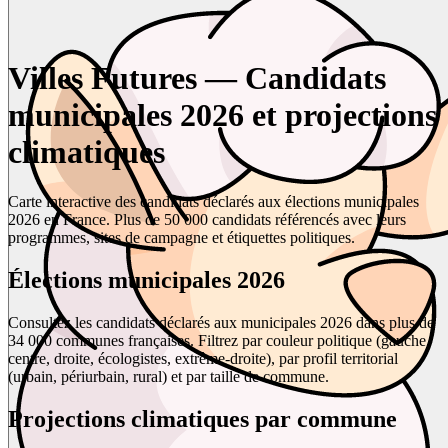
Villes Futures — Candidats
municipales 2026 et projections
climatiques
Carte interactive des candidats déclarés aux élections municipales
2026 en France. Plus de 50 000 candidats référencés avec leurs
programmes, sites de campagne et étiquettes politiques.
Élections municipales 2026
Consultez les candidats déclarés aux municipales 2026 dans plus de
34 000 communes françaises. Filtrez par couleur politique (gauche,
centre, droite, écologistes, extrême-droite), par profil territorial
(urbain, périurbain, rural) et par taille de commune.
Projections climatiques par commune