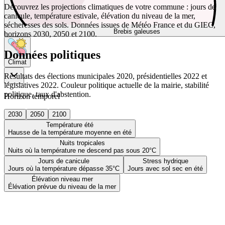
Découvrez les projections climatiques de votre commune : jours de
canicule, température estivale, élévation du niveau de la mer,
sécheresses des sols. Données issues de Météo France et du GIEC,
Brebis galeuses
horizons 2030, 2050 et 2100.
Données politiques
Climat
Résultats des élections municipales 2020, présidentielles 2022 et
législatives 2022. Couleur politique actuelle de la mairie, stabilité
politique, taux d'abstention.
Horizon temporel
2030
2050
2100
Température été
Hausse de la température moyenne en été
Nuits tropicales
Nuits où la température ne descend pas sous 20°C
Jours de canicule
Stress hydrique
Jours où la température dépasse 35°C
Jours avec sol sec en été
Élévation niveau mer
Élévation prévue du niveau de la mer