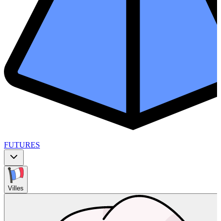
FUTURES
Villes