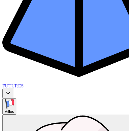
FUTURES
Villes