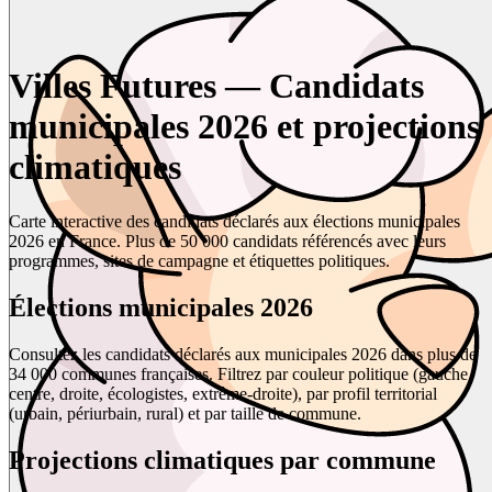
Villes Futures — Candidats
municipales 2026 et projections
climatiques
Carte interactive des candidats déclarés aux élections municipales
2026 en France. Plus de 50 000 candidats référencés avec leurs
programmes, sites de campagne et étiquettes politiques.
Élections municipales 2026
Consultez les candidats déclarés aux municipales 2026 dans plus de
34 000 communes françaises. Filtrez par couleur politique (gauche,
centre, droite, écologistes, extrême-droite), par profil territorial
(urbain, périurbain, rural) et par taille de commune.
Projections climatiques par commune