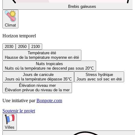
Brebis galeuses
Climat
Horizon temporel
2030
2050
2100
Température été
Hausse de la température moyenne en été
Nuits tropicales
Nuits où la température ne descend pas sous 20°C
Jours de canicule
Stress hydrique
Jours où la température dépasse 35°C
Jours avec sol sec en été
Élévation niveau mer
Élévation prévue du niveau de la mer
Une initiative par
Bonpote.com
Soutenir le projet
Villes