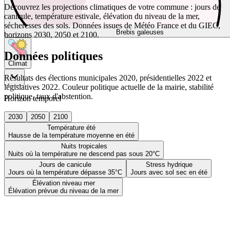
Découvrez les projections climatiques de votre commune : jours de
canicule, température estivale, élévation du niveau de la mer,
sécheresses des sols. Données issues de Météo France et du GIEC,
Brebis galeuses
horizons 2030, 2050 et 2100.
Données politiques
Climat
Résultats des élections municipales 2020, présidentielles 2022 et
législatives 2022. Couleur politique actuelle de la mairie, stabilité
politique, taux d'abstention.
Horizon temporel
2030
2050
2100
Température été
Hausse de la température moyenne en été
Nuits tropicales
Nuits où la température ne descend pas sous 20°C
Jours de canicule
Stress hydrique
Jours où la température dépasse 35°C
Jours avec sol sec en été
Élévation niveau mer
Élévation prévue du niveau de la mer