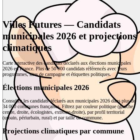
Villes Futures — Candidats
municipales 2026 et projections
climatiques
Carte interactive des candidats déclarés aux élections municipales
2026 en France. Plus de 50 000 candidats référencés avec leurs
programmes, sites de campagne et étiquettes politiques.
Élections municipales 2026
Consultez les candidats déclarés aux municipales 2026 dans plus de
34 000 communes françaises. Filtrez par couleur politique (gauche,
centre, droite, écologistes, extrême-droite), par profil territorial
(urbain, périurbain, rural) et par taille de commune.
Projections climatiques par commune