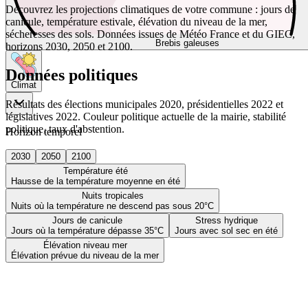
Découvrez les projections climatiques de votre commune : jours de
canicule, température estivale, élévation du niveau de la mer,
sécheresses des sols. Données issues de Météo France et du GIEC,
Brebis galeuses
horizons 2030, 2050 et 2100.
Données politiques
Climat
Résultats des élections municipales 2020, présidentielles 2022 et
législatives 2022. Couleur politique actuelle de la mairie, stabilité
politique, taux d'abstention.
Horizon temporel
2030
2050
2100
Température été
Hausse de la température moyenne en été
Nuits tropicales
Nuits où la température ne descend pas sous 20°C
Jours de canicule
Stress hydrique
Jours où la température dépasse 35°C
Jours avec sol sec en été
Élévation niveau mer
Élévation prévue du niveau de la mer