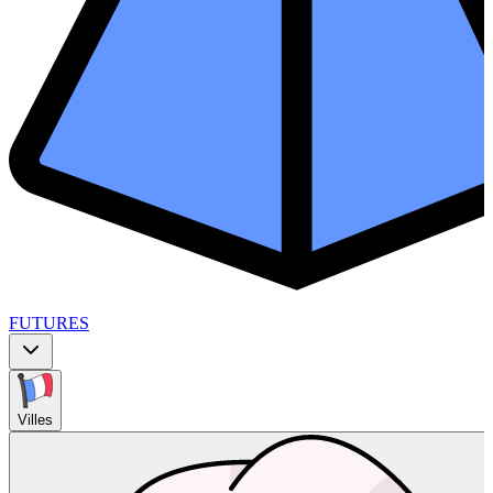
FUTURES
Villes