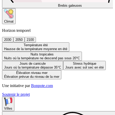
Brebis galeuses
Climat
Horizon temporel
2030
2050
2100
Température été
Hausse de la température moyenne en été
Nuits tropicales
Nuits où la température ne descend pas sous 20°C
Jours de canicule
Stress hydrique
Jours où la température dépasse 35°C
Jours avec sol sec en été
Élévation niveau mer
Élévation prévue du niveau de la mer
Une initiative par
Bonpote.com
Soutenir le projet
Villes