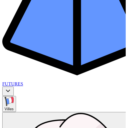
FUTURES
Villes