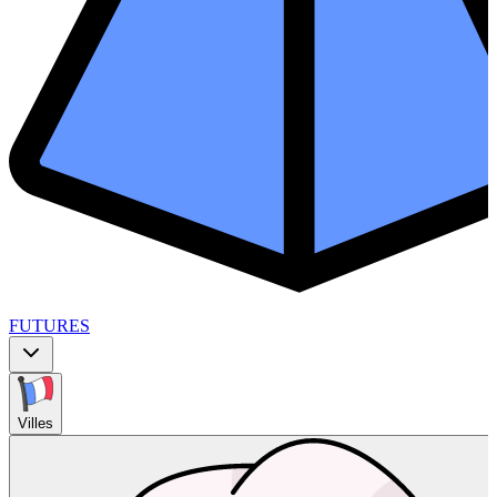
FUTURES
Villes