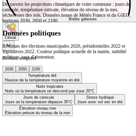
Découvrez les projections climatiques de votre commune : jours de
canicule, température estivale, élévation du niveau de la mer,
sécheresses des sols. Données issues de Météo France et du GIEC,
Brebis galeuses
horizons 2030, 2050 et 2100.
Données politiques
Climat
Résultats des élections municipales 2020, présidentielles 2022 et
législatives 2022. Couleur politique actuelle de la mairie, stabilité
politique, taux d'abstention.
Horizon temporel
2030
2050
2100
Température été
Hausse de la température moyenne en été
Nuits tropicales
Nuits où la température ne descend pas sous 20°C
Jours de canicule
Stress hydrique
Jours où la température dépasse 35°C
Jours avec sol sec en été
Élévation niveau mer
Élévation prévue du niveau de la mer