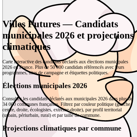
Villes Futures — Candidats
municipales 2026 et projections
climatiques
Carte interactive des candidats déclarés aux élections municipales
2026 en France. Plus de 50 000 candidats référencés avec leurs
programmes, sites de campagne et étiquettes politiques.
Élections municipales 2026
Consultez les candidats déclarés aux municipales 2026 dans plus de
34 000 communes françaises. Filtrez par couleur politique (gauche,
centre, droite, écologistes, extrême-droite), par profil territorial
(urbain, périurbain, rural) et par taille de commune.
Projections climatiques par commune