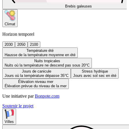
Brebis galeuses
Climat
Horizon temporel
2030
2050
2100
Température été
Hausse de la température moyenne en été
Nuits tropicales
Nuits où la température ne descend pas sous 20°C
Jours de canicule
Stress hydrique
Jours où la température dépasse 35°C
Jours avec sol sec en été
Élévation niveau mer
Élévation prévue du niveau de la mer
Une initiative par
Bonpote.com
Soutenir le projet
Villes