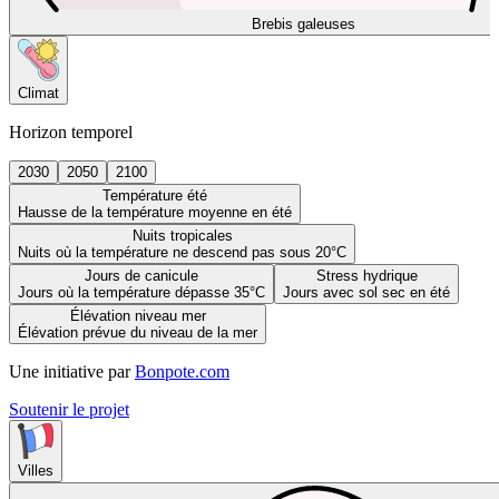
Brebis galeuses
Climat
Horizon temporel
2030
2050
2100
Température été
Hausse de la température moyenne en été
Nuits tropicales
Nuits où la température ne descend pas sous 20°C
Jours de canicule
Stress hydrique
Jours où la température dépasse 35°C
Jours avec sol sec en été
Élévation niveau mer
Élévation prévue du niveau de la mer
Une initiative par
Bonpote.com
Soutenir le projet
Villes