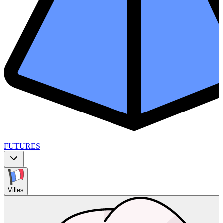
FUTURES
Villes