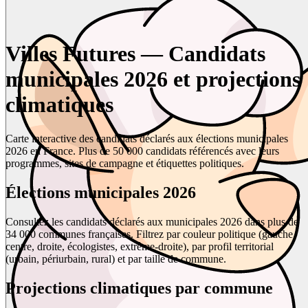
Villes Futures — Candidats
municipales 2026 et projections
climatiques
Carte interactive des candidats déclarés aux élections municipales
2026 en France. Plus de 50 000 candidats référencés avec leurs
programmes, sites de campagne et étiquettes politiques.
Élections municipales 2026
Consultez les candidats déclarés aux municipales 2026 dans plus de
34 000 communes françaises. Filtrez par couleur politique (gauche,
centre, droite, écologistes, extrême-droite), par profil territorial
(urbain, périurbain, rural) et par taille de commune.
Projections climatiques par commune