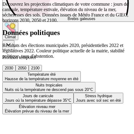
Découvrez les projections climatiques de votre commune : jours de
canicule, température estivale, élévation du niveau de la mer,
sécheresses des sols. Données issues de Météo France et du GIEC,
Brebis galeuses
horizons 2030, 2050 et 2100.
Données politiques
Climat
Résultats des élections municipales 2020, présidentielles 2022 et
législatives 2022. Couleur politique actuelle de la mairie, stabilité
politique, taux d'abstention.
Horizon temporel
2030
2050
2100
Température été
Hausse de la température moyenne en été
Nuits tropicales
Nuits où la température ne descend pas sous 20°C
Jours de canicule
Stress hydrique
Jours où la température dépasse 35°C
Jours avec sol sec en été
Élévation niveau mer
Élévation prévue du niveau de la mer