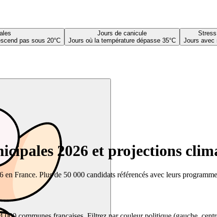
ales
Jours de canicule
Stress
descend pas sous 20°C
Jours où la température dépasse 35°C
Jours avec 
cipales 2026 et projections clim
26 en France. Plus de 50 000 candidats référencés avec leurs programmes,
00 communes françaises. Filtrez par couleur politique (gauche, centre, dr