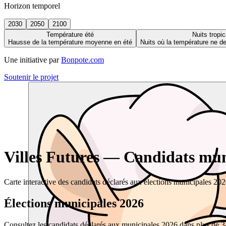
Horizon temporel
2030
2050
2100
Température été
Nuits tropic
Hausse de la température moyenne en été
Nuits où la température ne 
Une initiative par
Bonpote.com
Soutenir le projet
Villes Futures — Candidats muni
Carte interactive des candidats déclarés aux élections municipales 20
Élections municipales 2026
Consultez les candidats déclarés aux municipales 2026 dans plus de 34 0