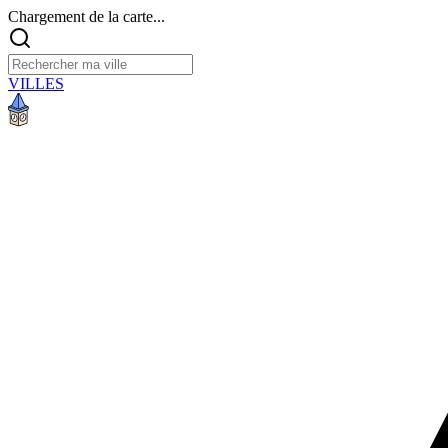
Chargement de la carte...
VILLES