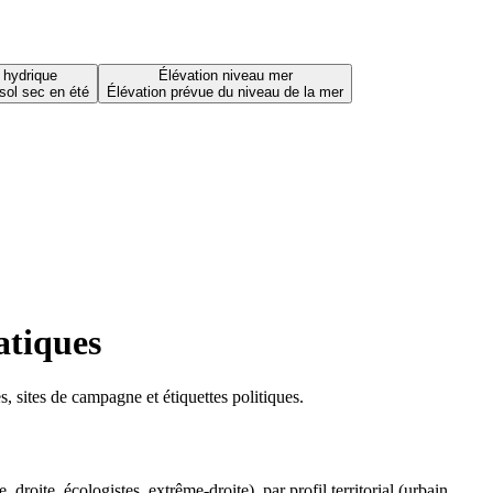
 hydrique
Élévation niveau mer
sol sec en été
Élévation prévue du niveau de la mer
atiques
 sites de campagne et étiquettes politiques.
oite, écologistes, extrême-droite), par profil territorial (urbain,