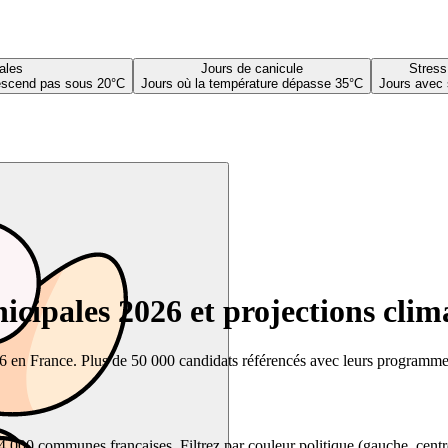
ales
Jours de canicule
Stress
descend pas sous 20°C
Jours où la température dépasse 35°C
Jours avec 
cipales 2026 et projections clim
26 en France. Plus de 50 000 candidats référencés avec leurs programmes,
00 communes françaises. Filtrez par couleur politique (gauche, centre, dr