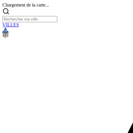
Chargement de la carte...
VILLES