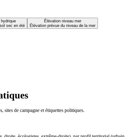
 hydrique
Élévation niveau mer
sol sec en été
Élévation prévue du niveau de la mer
atiques
 sites de campagne et étiquettes politiques.
oite, écologistes, extrême-droite), par profil territorial (urbain,