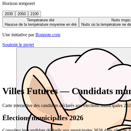
Horizon temporel
2030
2050
2100
Température été
Nuits tropic
Hausse de la température moyenne en été
Nuits où la température ne 
Une initiative par
Bonpote.com
Soutenir le projet
Villes Futures — Candidats muni
Carte interactive des candidats déclarés aux élections municipales 20
Élections municipales 2026
Consultez les candidats déclarés aux municipales 2026 dans plus de 34 0