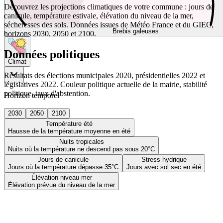
Découvrez les projections climatiques de votre commune : jours de
canicule, température estivale, élévation du niveau de la mer,
sécheresses des sols. Données issues de Météo France et du GIEC,
Brebis galeuses
horizons 2030, 2050 et 2100.
Données politiques
Climat
Résultats des élections municipales 2020, présidentielles 2022 et
législatives 2022. Couleur politique actuelle de la mairie, stabilité
politique, taux d'abstention.
Horizon temporel
2030
2050
2100
Température été
Hausse de la température moyenne en été
Nuits tropicales
Nuits où la température ne descend pas sous 20°C
Jours de canicule
Stress hydrique
Jours où la température dépasse 35°C
Jours avec sol sec en été
Élévation niveau mer
Élévation prévue du niveau de la mer