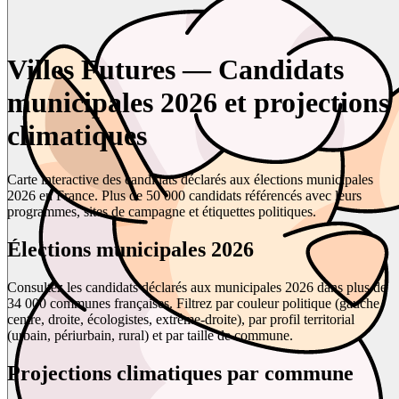
Villes Futures — Candidats
municipales 2026 et projections
climatiques
Carte interactive des candidats déclarés aux élections municipales
2026 en France. Plus de 50 000 candidats référencés avec leurs
programmes, sites de campagne et étiquettes politiques.
Élections municipales 2026
Consultez les candidats déclarés aux municipales 2026 dans plus de
34 000 communes françaises. Filtrez par couleur politique (gauche,
centre, droite, écologistes, extrême-droite), par profil territorial
(urbain, périurbain, rural) et par taille de commune.
Projections climatiques par commune