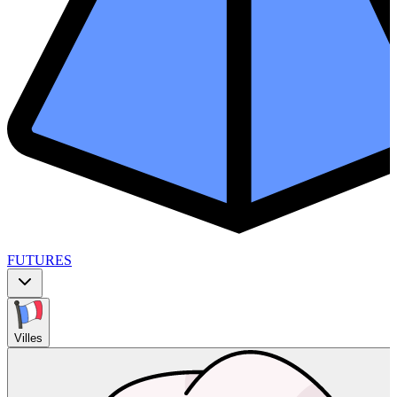
FUTURES
Villes