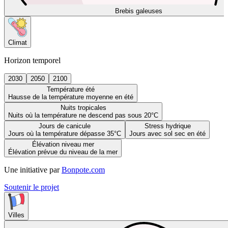
Brebis galeuses
Climat
Horizon temporel
2030
2050
2100
Température été
Hausse de la température moyenne en été
Nuits tropicales
Nuits où la température ne descend pas sous 20°C
Jours de canicule
Stress hydrique
Jours où la température dépasse 35°C
Jours avec sol sec en été
Élévation niveau mer
Élévation prévue du niveau de la mer
Une initiative par
Bonpote.com
Soutenir le projet
Villes