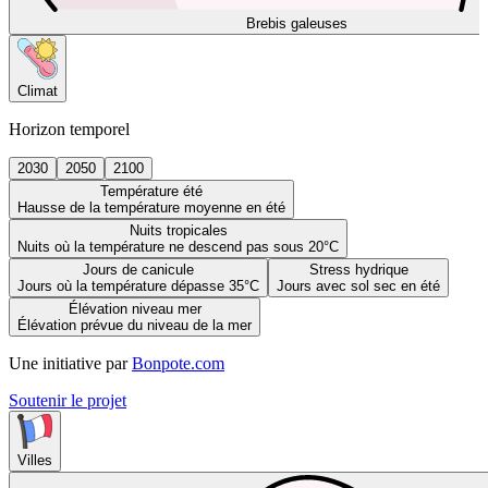
Brebis galeuses
Climat
Horizon temporel
2030
2050
2100
Température été
Hausse de la température moyenne en été
Nuits tropicales
Nuits où la température ne descend pas sous 20°C
Jours de canicule
Stress hydrique
Jours où la température dépasse 35°C
Jours avec sol sec en été
Élévation niveau mer
Élévation prévue du niveau de la mer
Une initiative par
Bonpote.com
Soutenir le projet
Villes