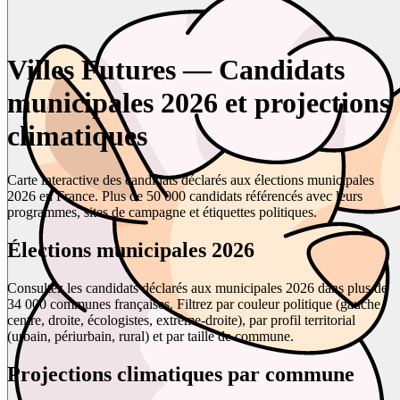
Villes Futures — Candidats
municipales 2026 et projections
climatiques
Carte interactive des candidats déclarés aux élections municipales
2026 en France. Plus de 50 000 candidats référencés avec leurs
programmes, sites de campagne et étiquettes politiques.
Élections municipales 2026
Consultez les candidats déclarés aux municipales 2026 dans plus de
34 000 communes françaises. Filtrez par couleur politique (gauche,
centre, droite, écologistes, extrême-droite), par profil territorial
(urbain, périurbain, rural) et par taille de commune.
Projections climatiques par commune