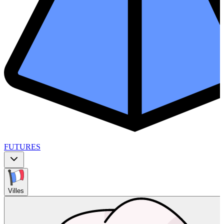
FUTURES
Villes