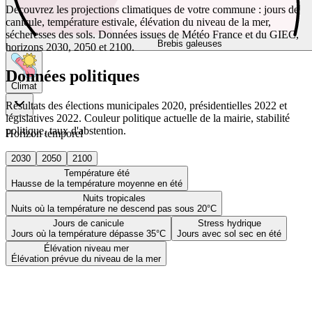
Découvrez les projections climatiques de votre commune : jours de
canicule, température estivale, élévation du niveau de la mer,
sécheresses des sols. Données issues de Météo France et du GIEC,
Brebis galeuses
horizons 2030, 2050 et 2100.
Données politiques
Climat
Résultats des élections municipales 2020, présidentielles 2022 et
législatives 2022. Couleur politique actuelle de la mairie, stabilité
politique, taux d'abstention.
Horizon temporel
2030
2050
2100
Température été
Hausse de la température moyenne en été
Nuits tropicales
Nuits où la température ne descend pas sous 20°C
Jours de canicule
Stress hydrique
Jours où la température dépasse 35°C
Jours avec sol sec en été
Élévation niveau mer
Élévation prévue du niveau de la mer