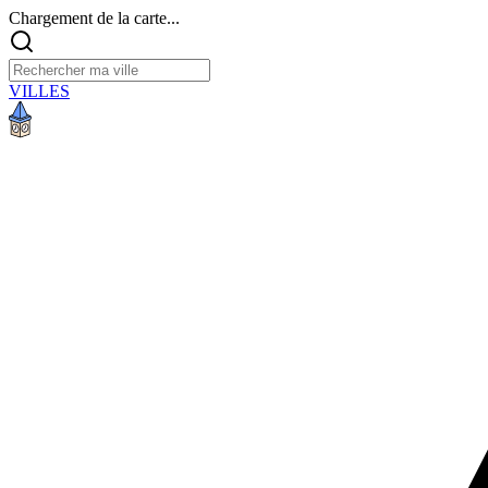
Chargement de la carte...
VILLES