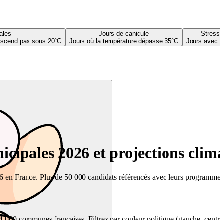
ales
Jours de canicule
Stress
descend pas sous 20°C
Jours où la température dépasse 35°C
Jours avec 
cipales 2026 et projections clim
26 en France. Plus de 50 000 candidats référencés avec leurs programmes,
00 communes françaises. Filtrez par couleur politique (gauche, centre, dr