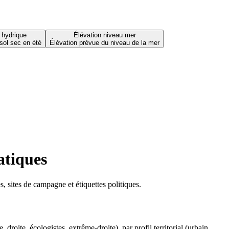
 hydrique
Élévation niveau mer
sol sec en été
Élévation prévue du niveau de la mer
atiques
 sites de campagne et étiquettes politiques.
oite, écologistes, extrême-droite), par profil territorial (urbain,