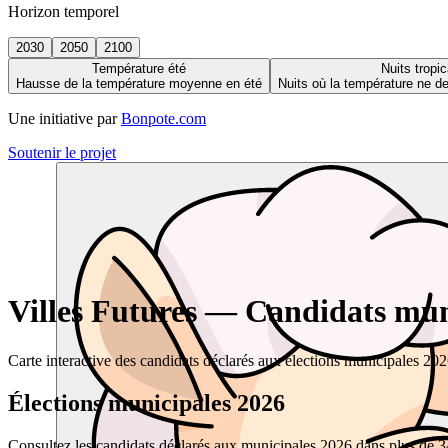
Horizon temporel
2030
2050
2100
Température été
Nuits tropic
Hausse de la température moyenne en été
Nuits où la température ne 
Une initiative par
Bonpote.com
Soutenir le projet
Villes Futures — Candidats muni
Carte interactive des candidats déclarés aux élections municipales 20
Élections municipales 2026
Consultez les candidats déclarés aux municipales 2026 dans plus de 34 0