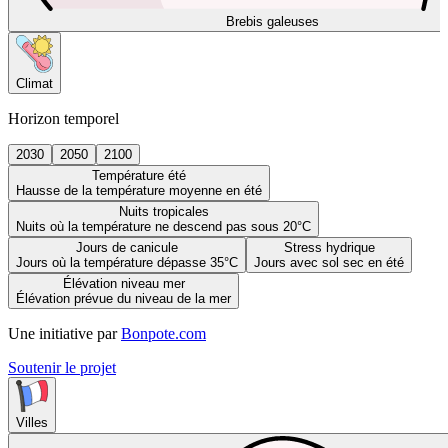
Brebis galeuses
Climat
Horizon temporel
2030
2050
2100
Température été
Hausse de la température moyenne en été
Nuits tropicales
Nuits où la température ne descend pas sous 20°C
Jours de canicule
Stress hydrique
Jours où la température dépasse 35°C
Jours avec sol sec en été
Élévation niveau mer
Élévation prévue du niveau de la mer
Une initiative par
Bonpote.com
Soutenir le projet
Villes