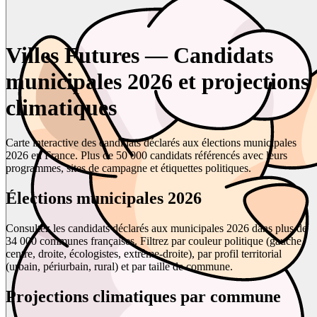
Villes Futures — Candidats
municipales 2026 et projections
climatiques
Carte interactive des candidats déclarés aux élections municipales
2026 en France. Plus de 50 000 candidats référencés avec leurs
programmes, sites de campagne et étiquettes politiques.
Élections municipales 2026
Consultez les candidats déclarés aux municipales 2026 dans plus de
34 000 communes françaises. Filtrez par couleur politique (gauche,
centre, droite, écologistes, extrême-droite), par profil territorial
(urbain, périurbain, rural) et par taille de commune.
Projections climatiques par commune