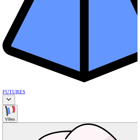
FUTURES
Villes