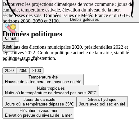
Découvrez les projections climatiques de votre commune : jours de
canicule, température estivale, élévation du niveau de la mer,
sécheresses des sols. Données issues de Météo France et du GIEC,
Brebis galeuses
horizons 2030, 2050 et 2100.
Données politiques
Climat
Résultats des élections municipales 2020, présidentielles 2022 et
législatives 2022. Couleur politique actuelle de la mairie, stabilité
politique, taux d'abstention.
Horizon temporel
2030
2050
2100
Température été
Hausse de la température moyenne en été
Nuits tropicales
Nuits où la température ne descend pas sous 20°C
Jours de canicule
Stress hydrique
Jours où la température dépasse 35°C
Jours avec sol sec en été
Élévation niveau mer
Élévation prévue du niveau de la mer