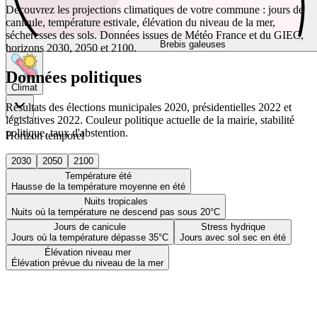
Découvrez les projections climatiques de votre commune : jours de
canicule, température estivale, élévation du niveau de la mer,
sécheresses des sols. Données issues de Météo France et du GIEC,
Brebis galeuses
horizons 2030, 2050 et 2100.
Données politiques
Climat
Résultats des élections municipales 2020, présidentielles 2022 et
législatives 2022. Couleur politique actuelle de la mairie, stabilité
politique, taux d'abstention.
Horizon temporel
2030
2050
2100
Température été
Hausse de la température moyenne en été
Nuits tropicales
Nuits où la température ne descend pas sous 20°C
Jours de canicule
Stress hydrique
Jours où la température dépasse 35°C
Jours avec sol sec en été
Élévation niveau mer
Élévation prévue du niveau de la mer