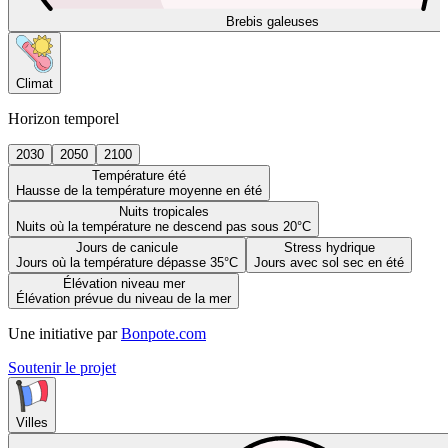
Brebis galeuses
Climat
Horizon temporel
2030
2050
2100
Température été
Hausse de la température moyenne en été
Nuits tropicales
Nuits où la température ne descend pas sous 20°C
Jours de canicule
Stress hydrique
Jours où la température dépasse 35°C
Jours avec sol sec en été
Élévation niveau mer
Élévation prévue du niveau de la mer
Une initiative par
Bonpote.com
Soutenir le projet
Villes