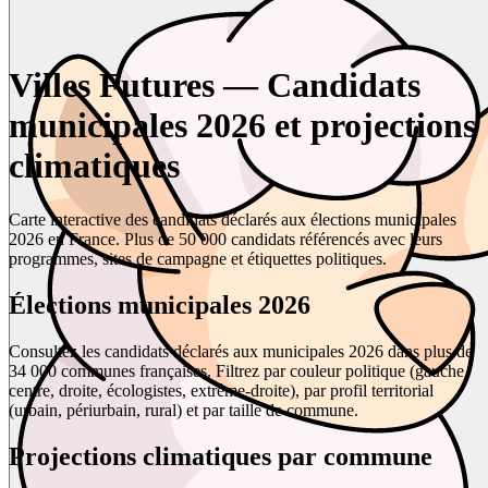
Villes Futures — Candidats
municipales 2026 et projections
climatiques
Carte interactive des candidats déclarés aux élections municipales
2026 en France. Plus de 50 000 candidats référencés avec leurs
programmes, sites de campagne et étiquettes politiques.
Élections municipales 2026
Consultez les candidats déclarés aux municipales 2026 dans plus de
34 000 communes françaises. Filtrez par couleur politique (gauche,
centre, droite, écologistes, extrême-droite), par profil territorial
(urbain, périurbain, rural) et par taille de commune.
Projections climatiques par commune