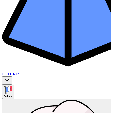
FUTURES
Villes