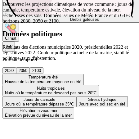
Découvrez les projections climatiques de votre commune : jours de
canicule, température estivale, élévation du niveau de la mer,
sécheresses des sols. Données issues de Météo France et du GIEC,
Brebis galeuses
horizons 2030, 2050 et 2100.
Données politiques
Climat
Résultats des élections municipales 2020, présidentielles 2022 et
législatives 2022. Couleur politique actuelle de la mairie, stabilité
politique, taux d'abstention.
Horizon temporel
2030
2050
2100
Température été
Hausse de la température moyenne en été
Nuits tropicales
Nuits où la température ne descend pas sous 20°C
Jours de canicule
Stress hydrique
Jours où la température dépasse 35°C
Jours avec sol sec en été
Élévation niveau mer
Élévation prévue du niveau de la mer