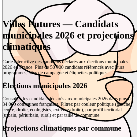
Villes Futures — Candidats
municipales 2026 et projections
climatiques
Carte interactive des candidats déclarés aux élections municipales
2026 en France. Plus de 50 000 candidats référencés avec leurs
programmes, sites de campagne et étiquettes politiques.
Élections municipales 2026
Consultez les candidats déclarés aux municipales 2026 dans plus de
34 000 communes françaises. Filtrez par couleur politique (gauche,
centre, droite, écologistes, extrême-droite), par profil territorial
(urbain, périurbain, rural) et par taille de commune.
Projections climatiques par commune