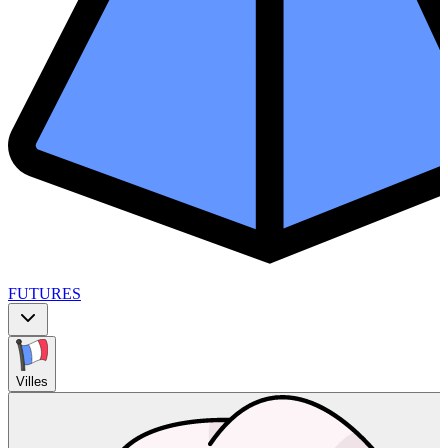
FUTURES
Villes