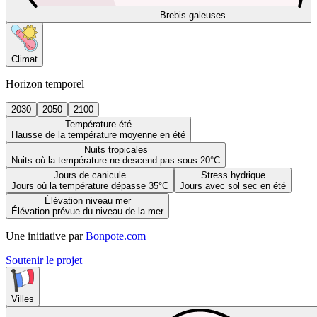
Brebis galeuses
Climat
Horizon temporel
2030
2050
2100
Température été
Hausse de la température moyenne en été
Nuits tropicales
Nuits où la température ne descend pas sous 20°C
Jours de canicule
Stress hydrique
Jours où la température dépasse 35°C
Jours avec sol sec en été
Élévation niveau mer
Élévation prévue du niveau de la mer
Une initiative par
Bonpote.com
Soutenir le projet
Villes