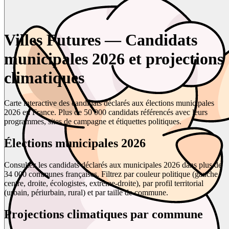
Villes Futures — Candidats
municipales 2026 et projections
climatiques
Carte interactive des candidats déclarés aux élections municipales
2026 en France. Plus de 50 000 candidats référencés avec leurs
programmes, sites de campagne et étiquettes politiques.
Élections municipales 2026
Consultez les candidats déclarés aux municipales 2026 dans plus de
34 000 communes françaises. Filtrez par couleur politique (gauche,
centre, droite, écologistes, extrême-droite), par profil territorial
(urbain, périurbain, rural) et par taille de commune.
Projections climatiques par commune