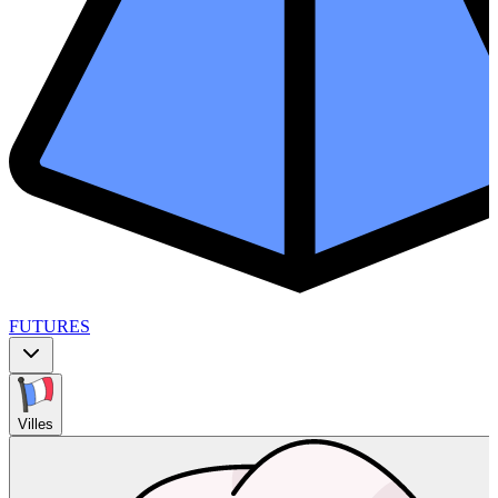
FUTURES
Villes