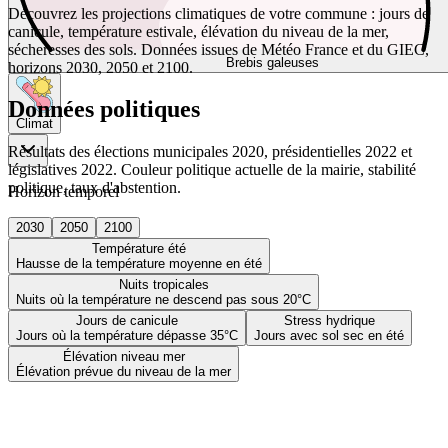
Découvrez les projections climatiques de votre commune : jours de
canicule, température estivale, élévation du niveau de la mer,
sécheresses des sols. Données issues de Météo France et du GIEC,
Brebis galeuses
horizons 2030, 2050 et 2100.
Données politiques
Climat
Résultats des élections municipales 2020, présidentielles 2022 et
législatives 2022. Couleur politique actuelle de la mairie, stabilité
politique, taux d'abstention.
Horizon temporel
2030
2050
2100
Température été
Hausse de la température moyenne en été
Nuits tropicales
Nuits où la température ne descend pas sous 20°C
Jours de canicule
Stress hydrique
Jours où la température dépasse 35°C
Jours avec sol sec en été
Élévation niveau mer
Élévation prévue du niveau de la mer