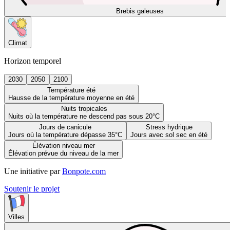
Brebis galeuses
Climat
Horizon temporel
2030
2050
2100
Température été
Hausse de la température moyenne en été
Nuits tropicales
Nuits où la température ne descend pas sous 20°C
Jours de canicule
Stress hydrique
Jours où la température dépasse 35°C
Jours avec sol sec en été
Élévation niveau mer
Élévation prévue du niveau de la mer
Une initiative par
Bonpote.com
Soutenir le projet
Villes