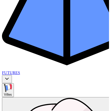
FUTURES
Villes