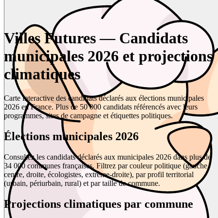
Villes Futures — Candidats
municipales 2026 et projections
climatiques
Carte interactive des candidats déclarés aux élections municipales
2026 en France. Plus de 50 000 candidats référencés avec leurs
programmes, sites de campagne et étiquettes politiques.
Élections municipales 2026
Consultez les candidats déclarés aux municipales 2026 dans plus de
34 000 communes françaises. Filtrez par couleur politique (gauche,
centre, droite, écologistes, extrême-droite), par profil territorial
(urbain, périurbain, rural) et par taille de commune.
Projections climatiques par commune