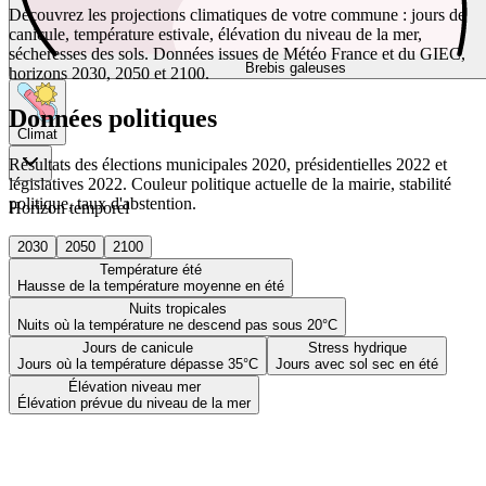
Découvrez les projections climatiques de votre commune : jours de
canicule, température estivale, élévation du niveau de la mer,
sécheresses des sols. Données issues de Météo France et du GIEC,
Brebis galeuses
horizons 2030, 2050 et 2100.
Données politiques
Climat
Résultats des élections municipales 2020, présidentielles 2022 et
législatives 2022. Couleur politique actuelle de la mairie, stabilité
politique, taux d'abstention.
Horizon temporel
2030
2050
2100
Température été
Hausse de la température moyenne en été
Nuits tropicales
Nuits où la température ne descend pas sous 20°C
Jours de canicule
Stress hydrique
Jours où la température dépasse 35°C
Jours avec sol sec en été
Élévation niveau mer
Élévation prévue du niveau de la mer