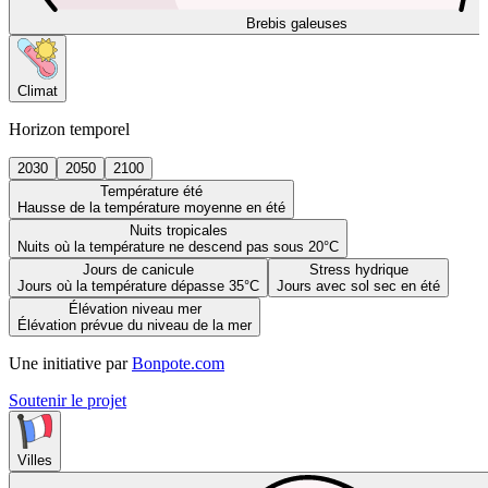
Brebis galeuses
Climat
Horizon temporel
2030
2050
2100
Température été
Hausse de la température moyenne en été
Nuits tropicales
Nuits où la température ne descend pas sous 20°C
Jours de canicule
Stress hydrique
Jours où la température dépasse 35°C
Jours avec sol sec en été
Élévation niveau mer
Élévation prévue du niveau de la mer
Une initiative par
Bonpote.com
Soutenir le projet
Villes