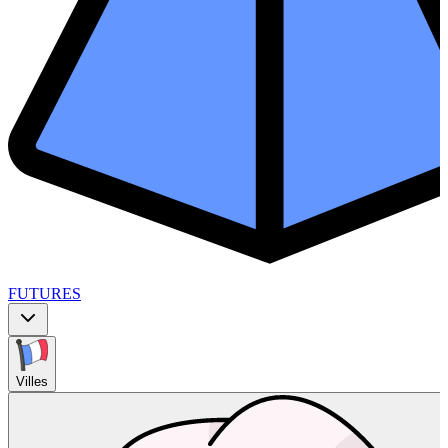
FUTURES
Villes