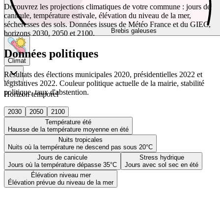
Découvrez les projections climatiques de votre commune : jours de
canicule, température estivale, élévation du niveau de la mer,
sécheresses des sols. Données issues de Météo France et du GIEC,
Brebis galeuses
horizons 2030, 2050 et 2100.
Données politiques
Climat
Résultats des élections municipales 2020, présidentielles 2022 et
législatives 2022. Couleur politique actuelle de la mairie, stabilité
politique, taux d'abstention.
Horizon temporel
2030
2050
2100
Température été
Hausse de la température moyenne en été
Nuits tropicales
Nuits où la température ne descend pas sous 20°C
Jours de canicule
Stress hydrique
Jours où la température dépasse 35°C
Jours avec sol sec en été
Élévation niveau mer
Élévation prévue du niveau de la mer