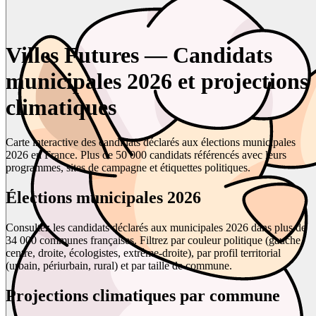
Villes Futures — Candidats
municipales 2026 et projections
climatiques
Carte interactive des candidats déclarés aux élections municipales
2026 en France. Plus de 50 000 candidats référencés avec leurs
programmes, sites de campagne et étiquettes politiques.
Élections municipales 2026
Consultez les candidats déclarés aux municipales 2026 dans plus de
34 000 communes françaises. Filtrez par couleur politique (gauche,
centre, droite, écologistes, extrême-droite), par profil territorial
(urbain, périurbain, rural) et par taille de commune.
Projections climatiques par commune