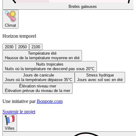
Brebis galeuses
Climat
Horizon temporel
2030
2050
2100
Température été
Hausse de la température moyenne en été
Nuits tropicales
Nuits où la température ne descend pas sous 20°C
Jours de canicule
Stress hydrique
Jours où la température dépasse 35°C
Jours avec sol sec en été
Élévation niveau mer
Élévation prévue du niveau de la mer
Une initiative par
Bonpote.com
Soutenir le projet
Villes