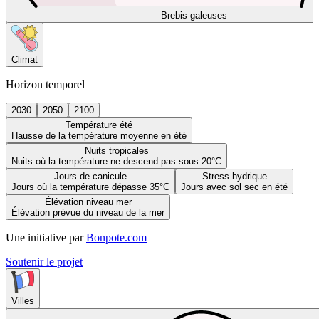
Brebis galeuses
Climat
Horizon temporel
2030
2050
2100
Température été
Hausse de la température moyenne en été
Nuits tropicales
Nuits où la température ne descend pas sous 20°C
Jours de canicule
Stress hydrique
Jours où la température dépasse 35°C
Jours avec sol sec en été
Élévation niveau mer
Élévation prévue du niveau de la mer
Une initiative par
Bonpote.com
Soutenir le projet
Villes