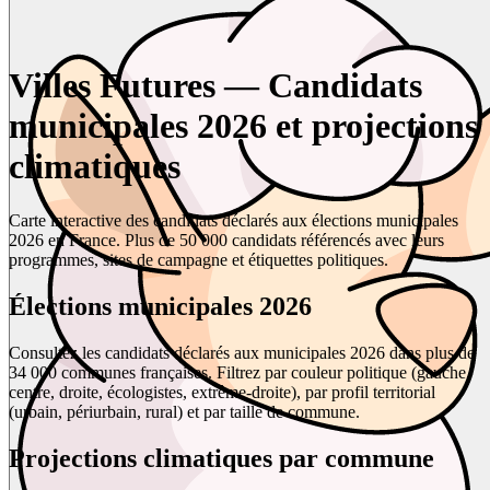
Villes Futures — Candidats
municipales 2026 et projections
climatiques
Carte interactive des candidats déclarés aux élections municipales
2026 en France. Plus de 50 000 candidats référencés avec leurs
programmes, sites de campagne et étiquettes politiques.
Élections municipales 2026
Consultez les candidats déclarés aux municipales 2026 dans plus de
34 000 communes françaises. Filtrez par couleur politique (gauche,
centre, droite, écologistes, extrême-droite), par profil territorial
(urbain, périurbain, rural) et par taille de commune.
Projections climatiques par commune