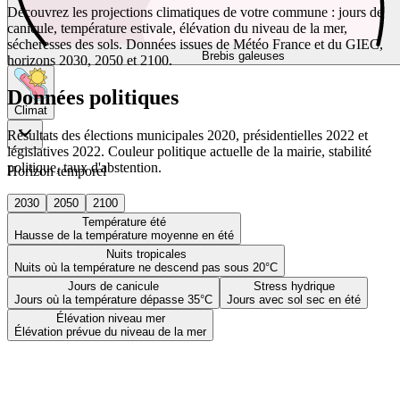
Découvrez les projections climatiques de votre commune : jours de
canicule, température estivale, élévation du niveau de la mer,
sécheresses des sols. Données issues de Météo France et du GIEC,
Brebis galeuses
horizons 2030, 2050 et 2100.
Données politiques
Climat
Résultats des élections municipales 2020, présidentielles 2022 et
législatives 2022. Couleur politique actuelle de la mairie, stabilité
politique, taux d'abstention.
Horizon temporel
2030
2050
2100
Température été
Hausse de la température moyenne en été
Nuits tropicales
Nuits où la température ne descend pas sous 20°C
Jours de canicule
Stress hydrique
Jours où la température dépasse 35°C
Jours avec sol sec en été
Élévation niveau mer
Élévation prévue du niveau de la mer