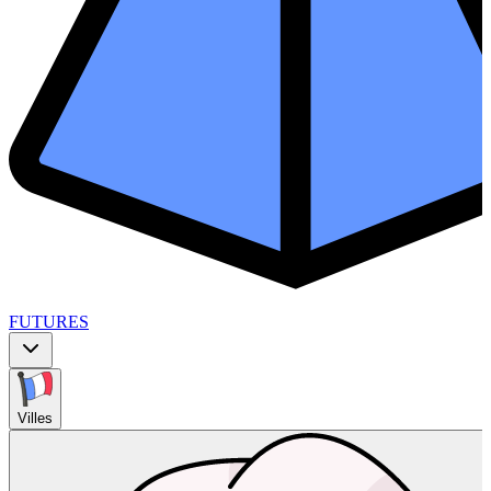
FUTURES
Villes