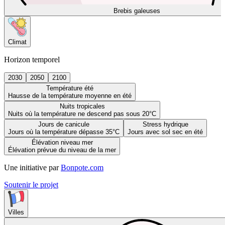
Brebis galeuses
Climat
Horizon temporel
2030
2050
2100
Température été
Hausse de la température moyenne en été
Nuits tropicales
Nuits où la température ne descend pas sous 20°C
Jours de canicule
Stress hydrique
Jours où la température dépasse 35°C
Jours avec sol sec en été
Élévation niveau mer
Élévation prévue du niveau de la mer
Une initiative par
Bonpote.com
Soutenir le projet
Villes