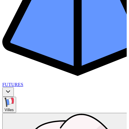
FUTURES
Villes