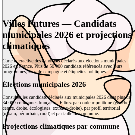
Villes Futures — Candidats
municipales 2026 et projections
climatiques
Carte interactive des candidats déclarés aux élections municipales
2026 en France. Plus de 50 000 candidats référencés avec leurs
programmes, sites de campagne et étiquettes politiques.
Élections municipales 2026
Consultez les candidats déclarés aux municipales 2026 dans plus de
34 000 communes françaises. Filtrez par couleur politique (gauche,
centre, droite, écologistes, extrême-droite), par profil territorial
(urbain, périurbain, rural) et par taille de commune.
Projections climatiques par commune