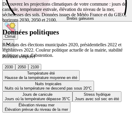
Découvrez les projections climatiques de votre commune : jours de
canicule, température estivale, élévation du niveau de la mer,
sécheresses des sols. Données issues de Météo France et du GIEC,
Brebis galeuses
horizons 2030, 2050 et 2100.
Données politiques
Climat
Résultats des élections municipales 2020, présidentielles 2022 et
législatives 2022. Couleur politique actuelle de la mairie, stabilité
politique, taux d'abstention.
Horizon temporel
2030
2050
2100
Température été
Hausse de la température moyenne en été
Nuits tropicales
Nuits où la température ne descend pas sous 20°C
Jours de canicule
Stress hydrique
Jours où la température dépasse 35°C
Jours avec sol sec en été
Élévation niveau mer
Élévation prévue du niveau de la mer