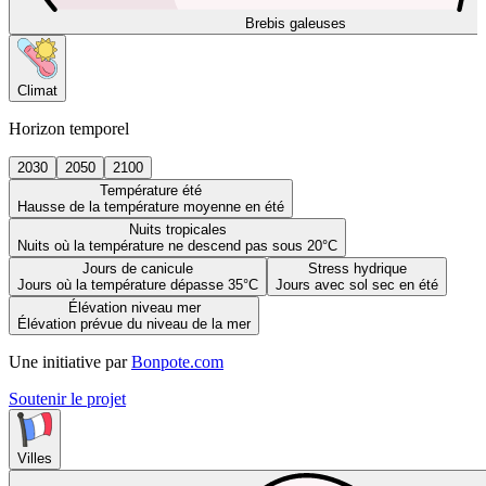
Brebis galeuses
Climat
Horizon temporel
2030
2050
2100
Température été
Hausse de la température moyenne en été
Nuits tropicales
Nuits où la température ne descend pas sous 20°C
Jours de canicule
Stress hydrique
Jours où la température dépasse 35°C
Jours avec sol sec en été
Élévation niveau mer
Élévation prévue du niveau de la mer
Une initiative par
Bonpote.com
Soutenir le projet
Villes