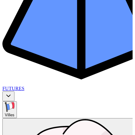
FUTURES
Villes