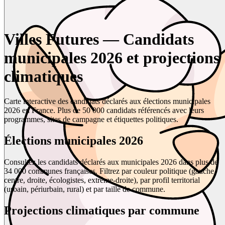
Villes Futures — Candidats
municipales 2026 et projections
climatiques
Carte interactive des candidats déclarés aux élections municipales
2026 en France. Plus de 50 000 candidats référencés avec leurs
programmes, sites de campagne et étiquettes politiques.
Élections municipales 2026
Consultez les candidats déclarés aux municipales 2026 dans plus de
34 000 communes françaises. Filtrez par couleur politique (gauche,
centre, droite, écologistes, extrême-droite), par profil territorial
(urbain, périurbain, rural) et par taille de commune.
Projections climatiques par commune