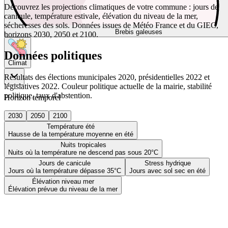
Découvrez les projections climatiques de votre commune : jours de
canicule, température estivale, élévation du niveau de la mer,
sécheresses des sols. Données issues de Météo France et du GIEC,
Brebis galeuses
horizons 2030, 2050 et 2100.
Données politiques
Climat
Résultats des élections municipales 2020, présidentielles 2022 et
législatives 2022. Couleur politique actuelle de la mairie, stabilité
politique, taux d'abstention.
Horizon temporel
2030
2050
2100
Température été
Hausse de la température moyenne en été
Nuits tropicales
Nuits où la température ne descend pas sous 20°C
Jours de canicule
Stress hydrique
Jours où la température dépasse 35°C
Jours avec sol sec en été
Élévation niveau mer
Élévation prévue du niveau de la mer