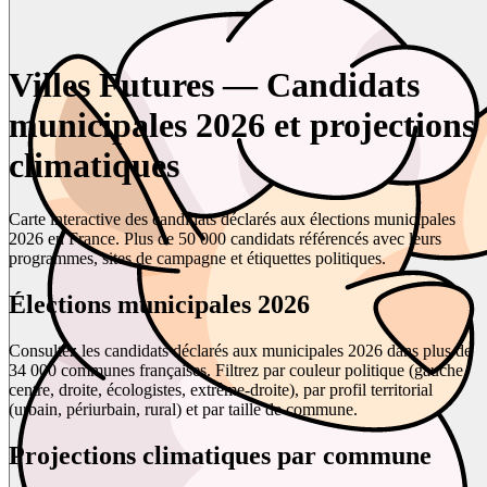
Villes Futures — Candidats
municipales 2026 et projections
climatiques
Carte interactive des candidats déclarés aux élections municipales
2026 en France. Plus de 50 000 candidats référencés avec leurs
programmes, sites de campagne et étiquettes politiques.
Élections municipales 2026
Consultez les candidats déclarés aux municipales 2026 dans plus de
34 000 communes françaises. Filtrez par couleur politique (gauche,
centre, droite, écologistes, extrême-droite), par profil territorial
(urbain, périurbain, rural) et par taille de commune.
Projections climatiques par commune