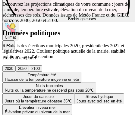
Découvrez les projections climatiques de votre commune : jours de
canicule, température estivale, élévation du niveau de la mer,
sécheresses des sols. Données issues de Météo France et du GIEC,
Brebis galeuses
horizons 2030, 2050 et 2100.
Données politiques
Climat
Résultats des élections municipales 2020, présidentielles 2022 et
législatives 2022. Couleur politique actuelle de la mairie, stabilité
politique, taux d'abstention.
Horizon temporel
2030
2050
2100
Température été
Hausse de la température moyenne en été
Nuits tropicales
Nuits où la température ne descend pas sous 20°C
Jours de canicule
Stress hydrique
Jours où la température dépasse 35°C
Jours avec sol sec en été
Élévation niveau mer
Élévation prévue du niveau de la mer