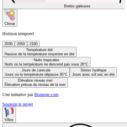
Brebis galeuses
Climat
Horizon temporel
2030
2050
2100
Température été
Hausse de la température moyenne en été
Nuits tropicales
Nuits où la température ne descend pas sous 20°C
Jours de canicule
Stress hydrique
Jours où la température dépasse 35°C
Jours avec sol sec en été
Élévation niveau mer
Élévation prévue du niveau de la mer
Une initiative par
Bonpote.com
Soutenir le projet
Villes