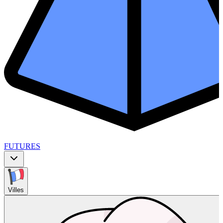
FUTURES
Villes