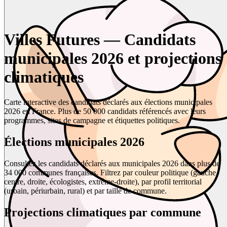
Villes Futures — Candidats
municipales 2026 et projections
climatiques
Carte interactive des candidats déclarés aux élections municipales
2026 en France. Plus de 50 000 candidats référencés avec leurs
programmes, sites de campagne et étiquettes politiques.
Élections municipales 2026
Consultez les candidats déclarés aux municipales 2026 dans plus de
34 000 communes françaises. Filtrez par couleur politique (gauche,
centre, droite, écologistes, extrême-droite), par profil territorial
(urbain, périurbain, rural) et par taille de commune.
Projections climatiques par commune