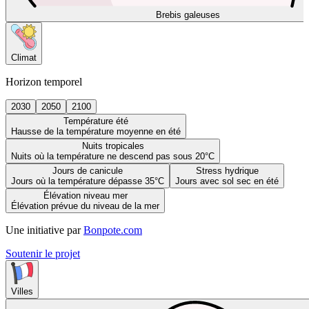
Brebis galeuses
Climat
Horizon temporel
2030
2050
2100
Température été
Hausse de la température moyenne en été
Nuits tropicales
Nuits où la température ne descend pas sous 20°C
Jours de canicule
Stress hydrique
Jours où la température dépasse 35°C
Jours avec sol sec en été
Élévation niveau mer
Élévation prévue du niveau de la mer
Une initiative par
Bonpote.com
Soutenir le projet
Villes