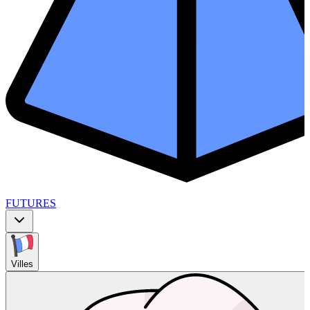
FUTURES
Villes