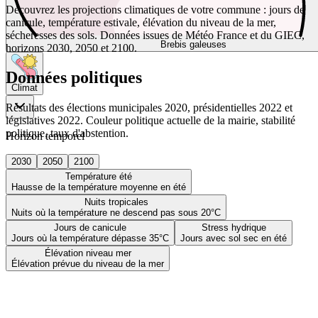
Découvrez les projections climatiques de votre commune : jours de
canicule, température estivale, élévation du niveau de la mer,
sécheresses des sols. Données issues de Météo France et du GIEC,
Brebis galeuses
horizons 2030, 2050 et 2100.
Données politiques
Climat
Résultats des élections municipales 2020, présidentielles 2022 et
législatives 2022. Couleur politique actuelle de la mairie, stabilité
politique, taux d'abstention.
Horizon temporel
2030
2050
2100
Température été
Hausse de la température moyenne en été
Nuits tropicales
Nuits où la température ne descend pas sous 20°C
Jours de canicule
Stress hydrique
Jours où la température dépasse 35°C
Jours avec sol sec en été
Élévation niveau mer
Élévation prévue du niveau de la mer