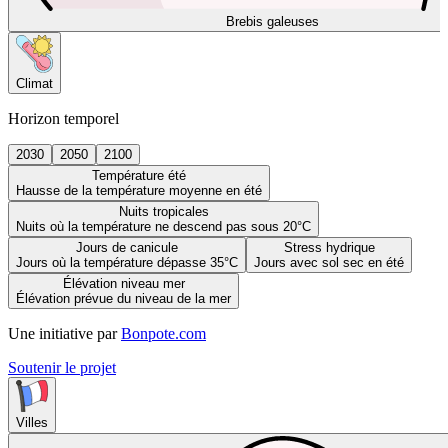
Brebis galeuses
Climat
Horizon temporel
2030
2050
2100
Température été
Hausse de la température moyenne en été
Nuits tropicales
Nuits où la température ne descend pas sous 20°C
Jours de canicule
Stress hydrique
Jours où la température dépasse 35°C
Jours avec sol sec en été
Élévation niveau mer
Élévation prévue du niveau de la mer
Une initiative par
Bonpote.com
Soutenir le projet
Villes