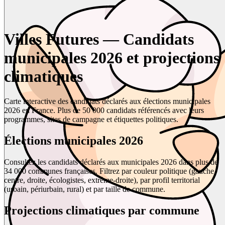
Villes Futures — Candidats
municipales 2026 et projections
climatiques
Carte interactive des candidats déclarés aux élections municipales
2026 en France. Plus de 50 000 candidats référencés avec leurs
programmes, sites de campagne et étiquettes politiques.
Élections municipales 2026
Consultez les candidats déclarés aux municipales 2026 dans plus de
34 000 communes françaises. Filtrez par couleur politique (gauche,
centre, droite, écologistes, extrême-droite), par profil territorial
(urbain, périurbain, rural) et par taille de commune.
Projections climatiques par commune