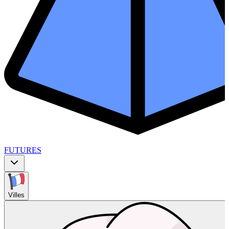
FUTURES
Villes