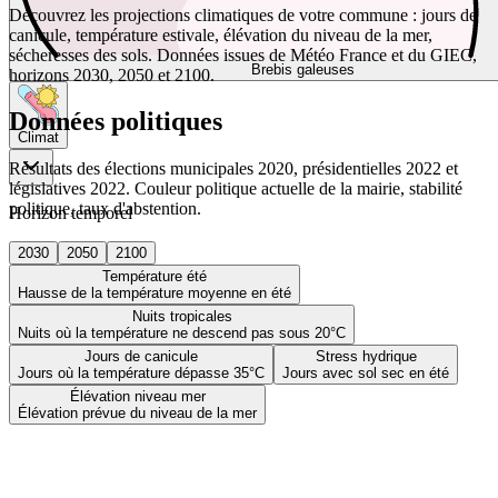
Découvrez les projections climatiques de votre commune : jours de
canicule, température estivale, élévation du niveau de la mer,
sécheresses des sols. Données issues de Météo France et du GIEC,
Brebis galeuses
horizons 2030, 2050 et 2100.
Données politiques
Climat
Résultats des élections municipales 2020, présidentielles 2022 et
législatives 2022. Couleur politique actuelle de la mairie, stabilité
politique, taux d'abstention.
Horizon temporel
2030
2050
2100
Température été
Hausse de la température moyenne en été
Nuits tropicales
Nuits où la température ne descend pas sous 20°C
Jours de canicule
Stress hydrique
Jours où la température dépasse 35°C
Jours avec sol sec en été
Élévation niveau mer
Élévation prévue du niveau de la mer