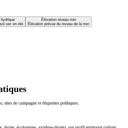
 hydrique
Élévation niveau mer
sol sec en été
Élévation prévue du niveau de la mer
atiques
 sites de campagne et étiquettes politiques.
oite, écologistes, extrême-droite), par profil territorial (urbain,