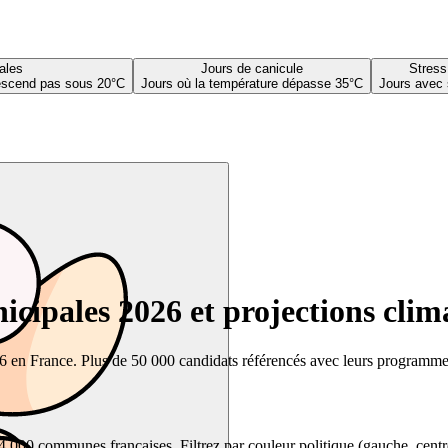
ales
Jours de canicule
Stress
descend pas sous 20°C
Jours où la température dépasse 35°C
Jours avec 
cipales 2026 et projections clim
26 en France. Plus de 50 000 candidats référencés avec leurs programmes,
00 communes françaises. Filtrez par couleur politique (gauche, centre, dr