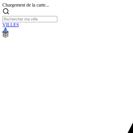
Chargement de la carte...
VILLES