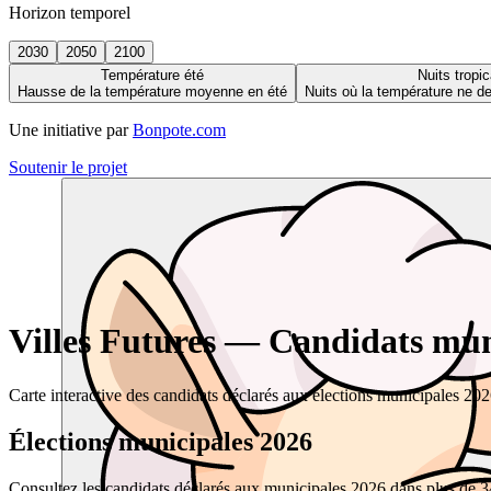
Horizon temporel
2030
2050
2100
Température été
Nuits tropic
Hausse de la température moyenne en été
Nuits où la température ne 
Une initiative par
Bonpote.com
Soutenir le projet
Villes Futures — Candidats muni
Carte interactive des candidats déclarés aux élections municipales 20
Élections municipales 2026
Consultez les candidats déclarés aux municipales 2026 dans plus de 34 0