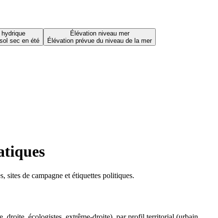
 hydrique
Élévation niveau mer
sol sec en été
Élévation prévue du niveau de la mer
atiques
 sites de campagne et étiquettes politiques.
oite, écologistes, extrême-droite), par profil territorial (urbain,