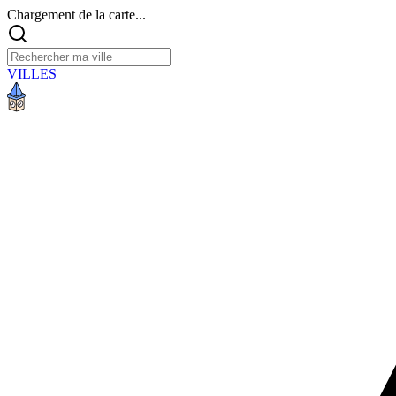
Chargement de la carte...
VILLES