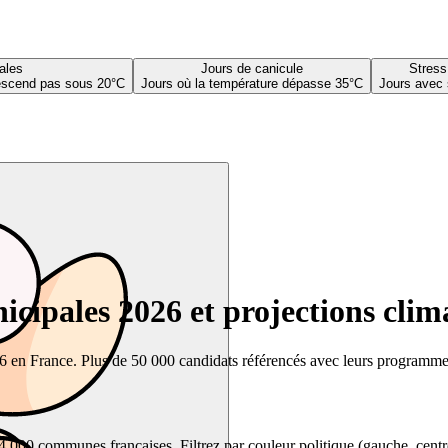
ales
Jours de canicule
Stress
descend pas sous 20°C
Jours où la température dépasse 35°C
Jours avec 
cipales 2026 et projections clim
26 en France. Plus de 50 000 candidats référencés avec leurs programmes,
00 communes françaises. Filtrez par couleur politique (gauche, centre, dr