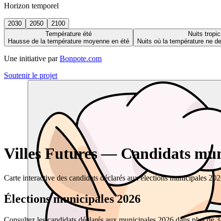
Horizon temporel
2030
2050
2100
Température été
Nuits tropic
Hausse de la température moyenne en été
Nuits où la température ne 
Une initiative par
Bonpote.com
Soutenir le projet
Villes Futures — Candidats muni
Carte interactive des candidats déclarés aux élections municipales 20
Élections municipales 2026
Consultez les candidats déclarés aux municipales 2026 dans plus de 34 0